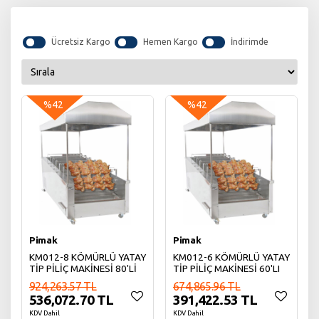
Ücretsiz Kargo
Hemen Kargo
İndirimde
%42
%42
Pimak
Pimak
KM012-8 KÖMÜRLÜ YATAY
KM012-6 KÖMÜRLÜ YATAY
TİP PİLİÇ MAKİNESİ 80'Lİ
TİP PİLİÇ MAKİNESİ 60'LI
924,263.57 TL
674,865.96 TL
536,072.70 TL
391,422.53 TL
KDV Dahil
KDV Dahil