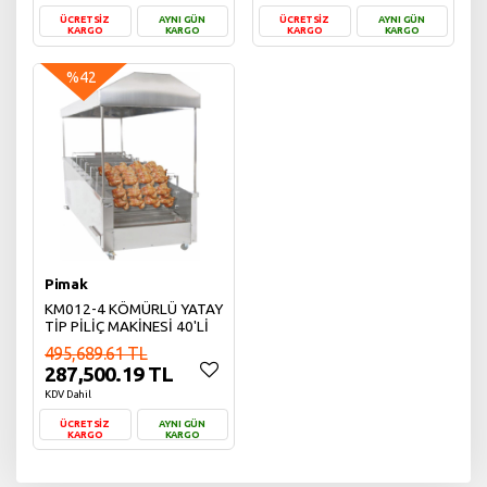
ÜCRETSİZ
AYNI GÜN
ÜCRETSİZ
AYNI GÜN
KARGO
KARGO
KARGO
KARGO
Sepete Ekle
Sepete Ekle
%42
Pimak
KM012-4 KÖMÜRLÜ YATAY
TİP PİLİÇ MAKİNESİ 40'Lİ
495,689.61 TL
287,500.19 TL
KDV Dahil
ÜCRETSİZ
AYNI GÜN
KARGO
KARGO
Sepete Ekle