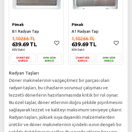
Pimak
Pimak
B1 Radyan Taşı
A1 Radyan Taşı
1,102.66 TL
1,102.66 TL
639.69 TL
639.69 TL
KDV Dahil
KDV Dahil
ÜCRETSİZ
AYNI GÜN
ÜCRETSİZ
AYNI GÜN
KARGO
KARGO
KARGO
KARGO
Sepete Ekle
Sepete Ekle
Radyan Taşları
Döner makinelerinin vazgeçilmez bir parçası olan
radyan taşları, bu cihazların sorunsuz çalışması ve
lezzetli dönerlerin hazırlanmasında kritik bir rol oynar.
Bu özel taşlar, döner etlerinin doğru şekilde pişirilmesini
sağlayarak lezzet ve kaliteyi maksimum seviyeye çıkarır.
Radyan taşları, yüksek ısıya dayanıklı malzemelerden
üretilir ve döner makinelerinin içindeki ısının dengeli bir
şekilde dağıtılmasını sağlar. Bu sayede etlerin her yanı