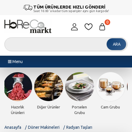
TÜM ÜRÜNLERDE HIZLI GÖNDERİ
Saat 16:00 ‘a kadar tüm siparişler aynı gün kargoda!
0
ARA
Menu
Piliç Makinesi
Döner
Endüstriyel
Endüstriyel
Makineleri
Fırınlar
Pişiriciler
Anasayfa
Döner Makineleri
Radyan Taşları