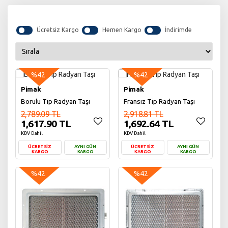
Ücretsiz Kargo
Hemen Kargo
İndirimde
%42
%42
Pimak
Pimak
Borulu Tip Radyan Taşı
Fransız Tip Radyan Taşı
2,789.09 TL
2,918.81 TL
1,617.90 TL
1,692.64 TL
KDV Dahil
KDV Dahil
ÜCRETSİZ
AYNI GÜN
ÜCRETSİZ
AYNI GÜN
KARGO
KARGO
KARGO
KARGO
Sepete Ekle
Sepete Ekle
%42
%42