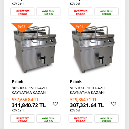
KDV Dahil
KDV Dahil
ÜCRETSİZ
AYNI GÜN
ÜCRETSİZ
AYNI GÜN
KARGO
KARGO
KARGO
KARGO
Sepete Ekle
Sepete Ekle
%42
%42
Pimak
Pimak
90S-KKG-150 GAZLI
90S-KKG-100 GAZLI
KAYNATMA KAZANI
KAYNATMA KAZANI
537,656.84 TL
529,864.71 TL
311,840.72 TL
307,321.64 TL
KDV Dahil
KDV Dahil
ÜCRETSİZ
AYNI GÜN
ÜCRETSİZ
AYNI GÜN
KARGO
KARGO
KARGO
KARGO