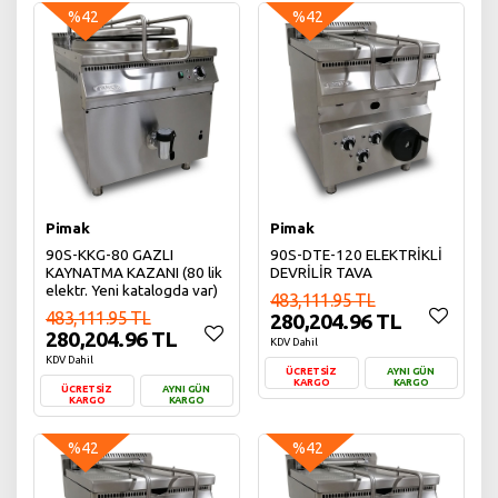
Sepete Ekle
Sepete Ekle
%42
%42
Pimak
Pimak
90S-KKG-80 GAZLI
90S-DTE-120 ELEKTRİKLİ
KAYNATMA KAZANI (80 lik
DEVRİLİR TAVA
elektr. Yeni katalogda var)
483,111.95 TL
483,111.95 TL
280,204.96 TL
280,204.96 TL
KDV Dahil
KDV Dahil
ÜCRETSİZ
AYNI GÜN
KARGO
KARGO
ÜCRETSİZ
AYNI GÜN
KARGO
KARGO
Sepete Ekle
Sepete Ekle
%42
%42