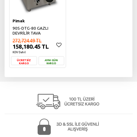
Pimak
90S-DTG-80 GAZLI
DEVRİLİR TAVA
272,724.49 TL
158,180.45 TL
KDV Dahil
ÜCRETSİZ
AYNI GÜN
KARGO
KARGO
Sepete Ekle