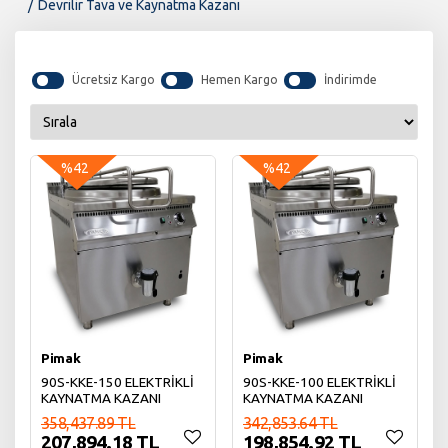
Devrilir Tava ve Kaynatma Kazanı
Ücretsiz Kargo
Hemen Kargo
İndirimde
%42
%42
Pimak
Pimak
90S-KKE-150 ELEKTRİKLİ
90S-KKE-100 ELEKTRİKLİ
KAYNATMA KAZANI
KAYNATMA KAZANI
358,437.89 TL
342,853.64 TL
207,894.18 TL
198,854.92 TL