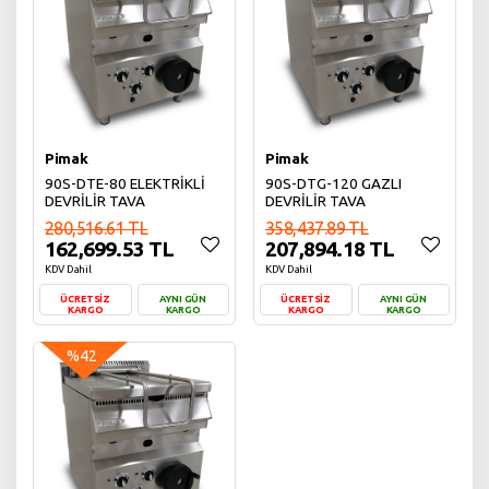
Pimak
Pimak
90S-DTE-80 ELEKTRİKLİ
90S-DTG-120 GAZLI
DEVRİLİR TAVA
DEVRİLİR TAVA
280,516.61 TL
358,437.89 TL
162,699.53 TL
207,894.18 TL
KDV Dahil
KDV Dahil
ÜCRETSİZ
AYNI GÜN
ÜCRETSİZ
AYNI GÜN
KARGO
KARGO
KARGO
KARGO
Sepete Ekle
Sepete Ekle
%42