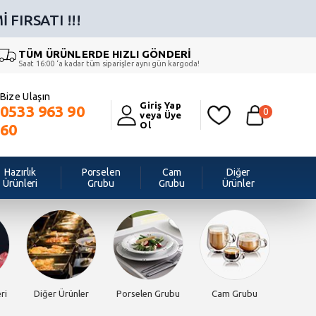
 FIRSATI !!!
TÜM ÜRÜNLERDE HIZLI GÖNDERİ
Saat 16:00 ‘a kadar tüm siparişler aynı gün kargoda!
Bize Ulaşın
Giriş Yap
0533 963 90
0
veya Üye
Ol
60
Hazırlık
Porselen
Cam
Diğer
Ürünleri
Grubu
Grubu
Ürünler
ri
Diğer Ürünler
Porselen Grubu
Cam Grubu