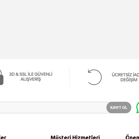
KAYIT OL
ler
Müşteri Hizmetleri
Öneml