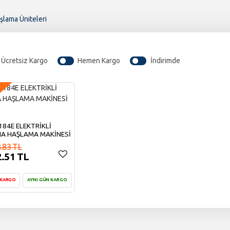
lama Üniteleri
Ücretsiz Kargo
Hemen Kargo
İndirimde
84E ELEKTRİKLİ
A HAŞLAMA MAKİNESİ
.83 TL
2.51 TL
 KARGO
AYNI GÜN KARGO
epete Ekle