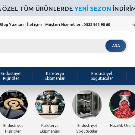
NA ÖZEL TÜM ÜRÜNLERDE
YENİ SEZON
İNDİRİMİ
Blog Yazıları
İletişim
Müşteri Hizmetleri: 0533 963 90 60
ARA
Endüstriyel
Kafeterya
Endüstriyel
Pişiriciler
Ekipmanları
Soğutucular
Endüstriyel
Kafeterya
Endüstriyel
Hazırlık Ürünle
Pişiriciler
Ekipmanları
Soğutucular