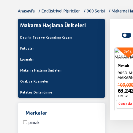
Anasayfa
Endüstriyel Pişiriciler
900 Serisi
Makarna Haş
Makarna Haşlama Üniteleri
Devrilir Tava ve Kaynatma Kazanı
Fritözler
%42
Izgaralar
Pimak
Makarna Haşlama Üniteleri
90SD-M1
MAKARN
Ocak ve Kuzineler
109,038
63,24
Patates Dinlendirme
KDV Dahil
ÜCRETSİZ
Markalar
S
pimak