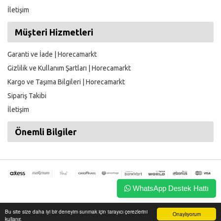
İletişim
Müşteri Hizmetleri
Garanti ve İade | Horecamarkt
Gizlilik ve Kullanım Şartları | Horecamarkt
Kargo ve Taşıma Bilgileri | Horecamarkt
Sipariş Takibi
İletişim
Önemli Bilgiler
WhatsApp Destek Hattı
Her Hakkı Saklıdır. Bu sitede ki ürünler ve fiyatlar izinsiz başka
Bu site size daha iyi bir deneyim sunmak için tarayıcı çerezlerini
Onaylıyorum
platformlarda paylaşılamaz.
kullanır.