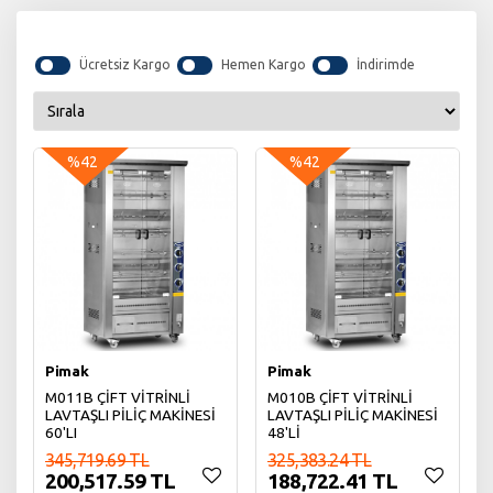
Ücretsiz Kargo
Hemen Kargo
İndirimde
%42
%42
Pimak
Pimak
M011B ÇİFT VİTRİNLİ
M010B ÇİFT VİTRİNLİ
LAVTAŞLI PİLİÇ MAKİNESİ
LAVTAŞLI PİLİÇ MAKİNESİ
60'LI
48'Lİ
345,719.69 TL
325,383.24 TL
200,517.59 TL
188,722.41 TL