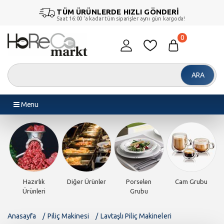
TÜM ÜRÜNLERDE HIZLI GÖNDERİ
Saat 16:00 ‘a kadar tüm siparişler aynı gün kargoda!
0
ARA
Menu
Hazırlık
Diğer Ürünler
Porselen
Cam Grubu
Ürünleri
Grubu
Anasayfa
Piliç Makinesi
Lavtaşlı Piliç Makineleri