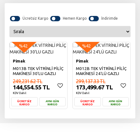
Ücretsiz Kargo
Hemen Kargo
İndirimde
%42
%42
Pimak
Pimak
M013B TEK VİTRİNLİ PİLİÇ
M012B TEK VİTRİNLİ PİLİÇ
MAKİNESİ 30'LU GAZLI
MAKİNESİ 24'LÜ GAZLI
249,231.62 TL
299,137.33 TL
144,554.55 TL
173,499.67 TL
KDV Dahil
KDV Dahil
ÜCRETSİZ
AYNI GÜN
ÜCRETSİZ
AYNI GÜN
KARGO
KARGO
KARGO
KARGO
Sepete Ekle
Sepete Ekle