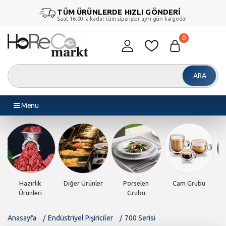
TÜM ÜRÜNLERDE HIZLI GÖNDERİ
Saat 16:00 ‘a kadar tüm siparişler aynı gün kargoda!
0
ARA
Menu
Piliç Makinesi
Döner
Endüstriyel
Endüstriyel
Makineleri
Fırınlar
Pişiriciler
Anasayfa
Endüstriyel Pişiriciler
700 Serisi