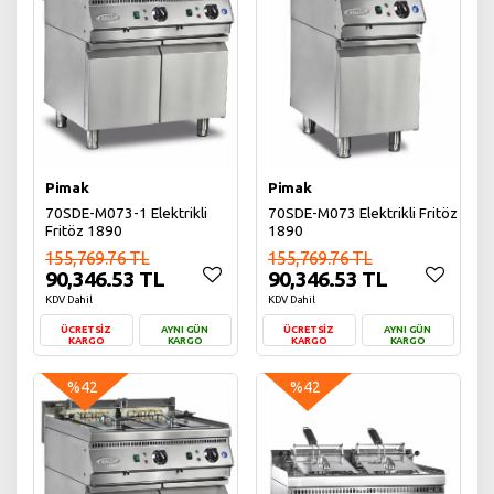
Pimak
Pimak
70SDE-M073-1 Elektrikli
70SDE-M073 Elektrikli Fritöz
Fritöz 1890
1890
155,769.76 TL
155,769.76 TL
90,346.53 TL
90,346.53 TL
KDV Dahil
KDV Dahil
ÜCRETSİZ
AYNI GÜN
ÜCRETSİZ
AYNI GÜN
KARGO
KARGO
KARGO
KARGO
Sepete Ekle
Sepete Ekle
%42
%42