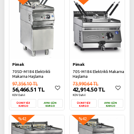
Pimak
Pimak
70SD-M184 Elektrikli
70S-M184 Elektrikli Makarna
Makarna Haşlama
Haşlama
97,356.10 TL
73,990.64 TL
56,466.51 TL
42,914.50 TL
KDV Dahil
KDV Dahil
ÜCRETSİZ
AYNI GÜN
ÜCRETSİZ
AYNI GÜN
KARGO
KARGO
KARGO
KARGO
Sepete Ekle
Sepete Ekle
%42
%42