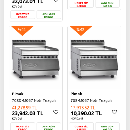
32,073.01 TL
ÜCRETSİZ
AYNI GÜN
KARGO
KARGO
KDV Dahil
ÜCRETSİZ
AYNI GÜN
Sepete Ekle
KARGO
KARGO
Sepete Ekle
%42
%42
Pimak
Pimak
70SD-M067 Nötr Tezgah
70S-M067 Nötr Tezgah
41,278.99 TL
17,913.52 TL
23,942.03 TL
10,390.02 TL
KDV Dahil
KDV Dahil
ÜCRETSİZ
AYNI GÜN
ÜCRETSİZ
AYNI GÜN
KARGO
KARGO
KARGO
KARGO