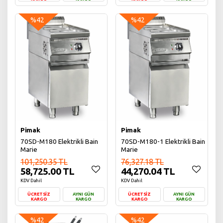
Sepete Ekle
Sepete Ekle
%42
%42
Pimak
Pimak
70SD-M180 Elektrikli Bain
70SD-M180-1 Elektrikli Bain
Marie
Marie
101,250.35 TL
76,327.18 TL
58,725.00 TL
44,270.04 TL
KDV Dahil
KDV Dahil
ÜCRETSİZ
AYNI GÜN
ÜCRETSİZ
AYNI GÜN
KARGO
KARGO
KARGO
KARGO
Sepete Ekle
Sepete Ekle
%42
%42