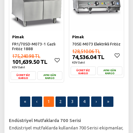
Pimak
Pimak
FR1/70SD-M073-1 Gazlı
70SE-M073 Elektrikli Fritöz
Fritöz 1888
128,510.06 TL
175,240.98 TL
74,536.04 TL
101,639.50 TL
KDV Dahil
KDV Dahil
ÜCRETSİZ
AYNI GÜN
KARGO
KARGO
ÜCRETSİZ
AYNI GÜN
KARGO
KARGO
Sepete Ekle
Sepete Ekle
«
‹
1
2
3
4
›
»
Endüstriyel Mutfaklarda 700 Serisi
Endüstriyel mutfaklarda kullanılan 700 Serisi ekipmanlar,