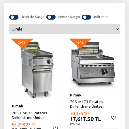
Ücretsiz Kargo
Hemen Kargo
İndirimde
%42
%42
Pimak
70S-M173 Patates
Pimak
Dinlendirme Ünitesi
70SD-M173 Patates
30,375.10 TL
Dinlendirme Ünitesi
17,617.50 TL
55,298.27 TL
KDV Dahil