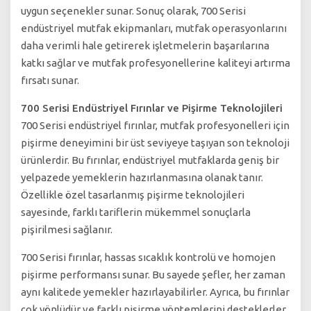
uygun seçenekler sunar. Sonuç olarak, 700 Serisi
endüstriyel mutfak ekipmanları, mutfak operasyonlarını
daha verimli hale getirerek işletmelerin başarılarına
katkı sağlar ve mutfak profesyonellerine kaliteyi artırma
fırsatı sunar.
700 Serisi Endüstriyel Fırınlar ve Pişirme Teknolojileri
700 Serisi endüstriyel fırınlar, mutfak profesyonelleri için
pişirme deneyimini bir üst seviyeye taşıyan son teknoloji
ürünlerdir. Bu fırınlar, endüstriyel mutfaklarda geniş bir
yelpazede yemeklerin hazırlanmasına olanak tanır.
Özellikle özel tasarlanmış pişirme teknolojileri
sayesinde, farklı tariflerin mükemmel sonuçlarla
pişirilmesi sağlanır.
700 Serisi fırınlar, hassas sıcaklık kontrolü ve homojen
pişirme performansı sunar. Bu sayede şefler, her zaman
aynı kalitede yemekler hazırlayabilirler. Ayrıca, bu fırınlar
çok yönlüdür ve farklı pişirme yöntemlerini desteklerler,