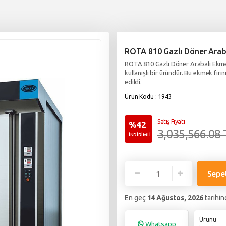
ROTA 810 Gazlı Döner Araba
ROTA 810 Gazlı Döner Arabalı Ekmek 
kullanışlı bir üründür. Bu ekmek fırı
edildi.
Ürün Kodu : 1943
Satış Fiyatı
%42
3,035,566.08 
İNDİRİMLİ
Sepe
En geç
14 Ağustos, 2026
tarihin
Ürünü
Whatsapp