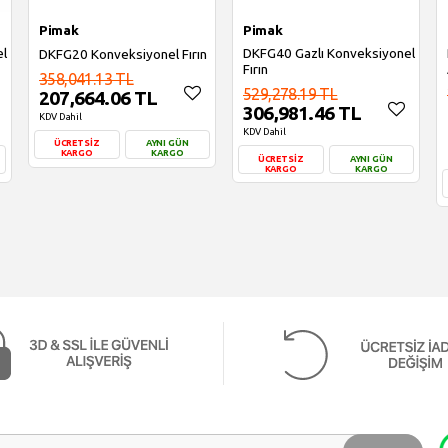
Pimak
Pimak
DKFG40 Gazlı Konveksiyonel
el
DKFG20 Konveksiyonel Fırın
Fırın
358,041.13 TL
529,278.19 TL
207,664.06 TL
306,981.46 TL
KDV Dahil
KDV Dahil
ÜCRETSİZ
AYNI GÜN
KARGO
KARGO
ÜCRETSİZ
AYNI GÜN
KARGO
KARGO
Sepete Ekle
Sepete Ekle