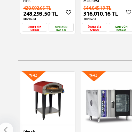
Makinesi
Fırın
544,845.19 TL
428,092.65 TL
316,010.16 TL
248,293.50 TL
KDV Dahil
KDV Dahil
ÜCRETSİZ
AYNI GÜN
ÜCRETSİZ
AYNI GÜN
KARGO
KARGO
KARGO
KARGO
Sepete Ekle
Sepete Ekle
%42
%42
Pimak