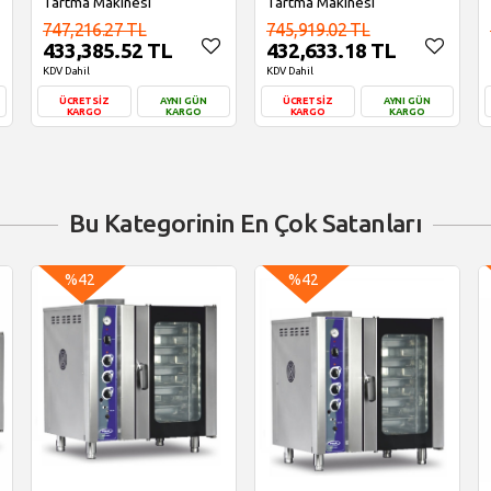
Tartma Makinesi
Tartma Makinesi
747,216.27 TL
745,919.02 TL
433,385.52 TL
432,633.18 TL
KDV Dahil
KDV Dahil
ÜCRETSİZ
AYNI GÜN
ÜCRETSİZ
AYNI GÜN
KARGO
KARGO
KARGO
KARGO
Sepete Ekle
Sepete Ekle
Bu Kategorinin En Çok Satanları
%42
%42