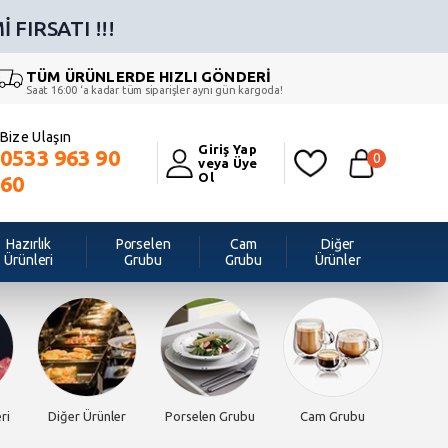
 FIRSATI !!!
TÜM ÜRÜNLERDE HIZLI GÖNDERİ
Saat 16:00 ‘a kadar tüm siparişler aynı gün kargoda!
Bize Ulaşın
Giriş Yap
0533 963 90
0
veya Üye
Ol
60
Hazırlık
Porselen
Cam
Diğer
Ürünleri
Grubu
Grubu
Ürünler
ri
Diğer Ürünler
Porselen Grubu
Cam Grubu