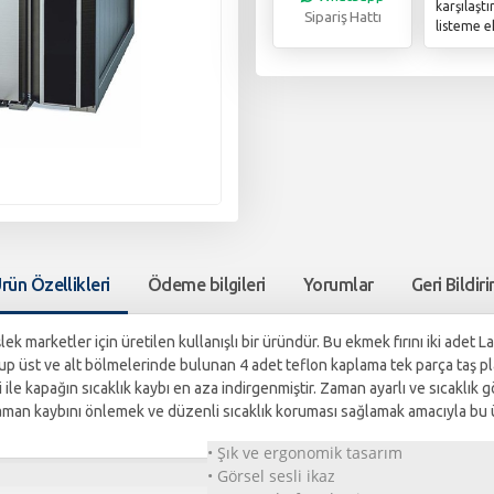
karşılaşt
Sipariş Hattı
listeme e
rün Özellikleri
Ödeme bilgileri
Yorumlar
Geri Bildir
k marketler için üretilen kullanışlı bir üründür. Bu ekmek fırını iki adet L
lup üst ve alt bölmelerinde bulunan 4 adet teflon kaplama tek parça taş pl
le kapağın sıcaklık kaybı en aza indirgenmiştir. Zaman ayarlı ve sıcaklık g
zaman kaybını önlemek ve düzenli sıcaklık koruması sağlamak amacıyla bu ür
• Şık ve ergonomik tasarım
• Görsel sesli ikaz