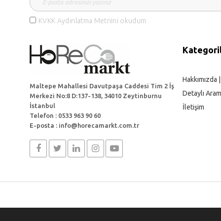
KVKK Aydınlatma Metnini okudum
Kategori
Hakkımızda 
Maltepe Mahallesi Davutpaşa Caddesi Tim 2 İş
Detaylı Ara
Merkezi No:8 D:137-138, 34010 Zeytinburnu
İstanbul
İletişim
Telefon : 0533 963 90 60
E-posta : info@horecamarkt.com.tr