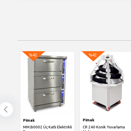
%42
%42
Pimak
Pimak
CR 240 Konik Yuvarlama
MM.B0002 Üç Katlı Elektrikli