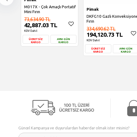
M017X - Çok Amaçlı Portatif
Pimak
Mini Fırın
DKFG10 Gazlı Konveksiyon
73,634.90 TL
Fırın
42,887.03 TL
334,690.62 TL
KDV Dahil
194,120.73 TL
ÜCRETSİZ
AYNI GÜN
KDV Dahil
KARGO
KARGO
ÜCRETSİZ
AYNI GÜN
KARGO
KARGO
Sepete Ekle
Sepete Ekle
Güncel Kampanya ve duyurulardan haberdar olmak ister misiniz?