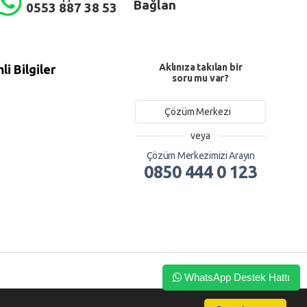
Bağlan
0553 887 38 53
Aklınıza takılan bir
i Bilgiler
soru mu var?
Çözüm Merkezi
veya
Çözüm Merkezimizi Arayın
0850 444 0 123
WhatsApp Destek Hattı