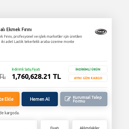
lı Ekmek Fırını
Fırını, profesyonel ve işlek marketler için üretilen
nı iki adet Lastik tekerlekli araba üzerine monte
İndirimli Satış Fiyatı
İNDİRİMLİ ÜRÜN
1,760,628.21
TL
TL
AYNI GÜN KARGO
Kurumsal Talep
te Ekle
Hemen Al
Formu
de kargoda.
Fiyatı
Aklımdakiler