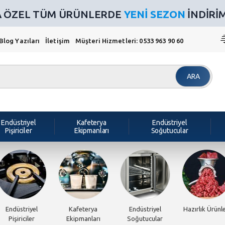
NA ÖZEL TÜM ÜRÜNLERDE
YENİ SEZON
İNDİRİMİ
Blog Yazıları
İletişim
Müşteri Hizmetleri: 0533 963 90 60
ARA
Endüstriyel
Kafeterya
Endüstriyel
Pişiriciler
Ekipmanları
Soğutucular
Endüstriyel
Kafeterya
Endüstriyel
Hazırlık Ürünle
Pişiriciler
Ekipmanları
Soğutucular