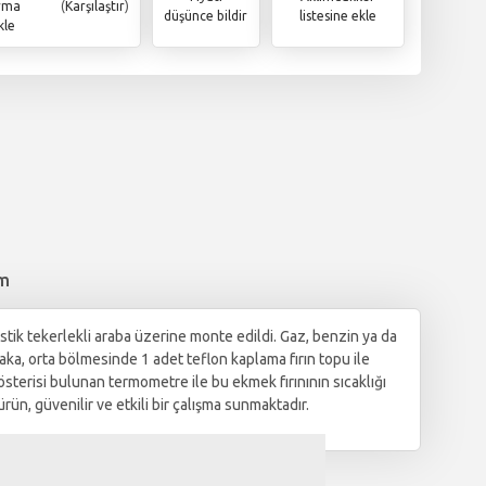
ırma
(
Karşılaştır
)
düşünce bildir
listesine ekle
kle
im
astik tekerlekli araba üzerine monte edildi. Gaz, benzin ya da
aka, orta bölmesinde 1 adet teflon kaplama fırın topu ile
österisi bulunan termometre ile bu ekmek fırınının sıcaklığı
ün, güvenilir ve etkili bir çalışma sunmaktadır.