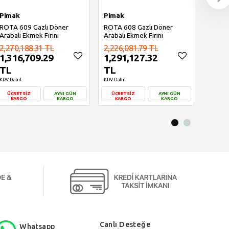
Pimak
Pimak
Pimak
ROTA 609 Gazlı Döner
ROTA 608 Gazlı Döner
ROTA 8
Arabalı Ekmek Fırını
Arabalı Ekmek Fırını
Arabalı
2,270,188.31 TL
2,226,081.79 TL
3,035
1,316,709.29
1,291,127.32
1,76
TL
TL
TL
KDV Dahil
KDV Dahil
KDV Dahi
ÜCRETSİZ
AYNI GÜN
ÜCRETSİZ
AYNI GÜN
ÜCRE
KARGO
KARGO
KARGO
KARGO
KAR
Sepete Ekle
Sepete Ekle
S
Canlı Desteğe
Whatsapp