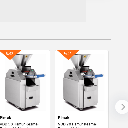
%42
%42
%4
Pimak
Pimak
Pimak
VDD 90 Hamur Kesme-
VDD 70 Hamur Kesme-
ME/120