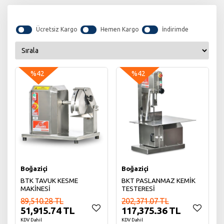
Ücretsiz Kargo
Hemen Kargo
İndirimde
%42
%42
Boğaziçi
Boğaziçi
BTK TAVUK KESME
BKT PASLANMAZ KEMİK
MAKİNESİ
TESTERESİ
89,510.28 TL
202,371.07 TL
51,915.74 TL
117,375.36 TL
KDV Dahil
KDV Dahil