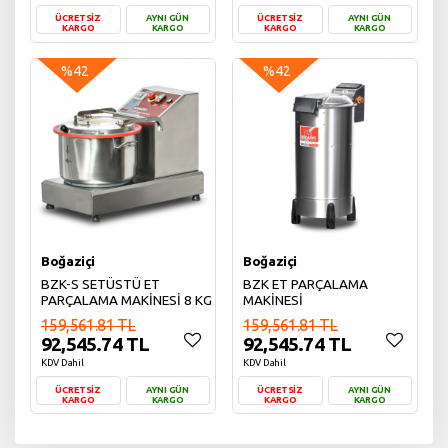
ÜCRETSİZ
AYNI GÜN
ÜCRETSİZ
AYNI GÜN
KARGO
KARGO
KARGO
KARGO
Sepete Ekle
Sepete Ekle
%42
%42
Boğaziçi
Boğaziçi
BZK-S SETÜSTÜ ET
BZK ET PARÇALAMA
PARÇALAMA MAKİNESİ 8 KG
MAKİNESİ
159,561.81 TL
159,561.81 TL
92,545.74 TL
92,545.74 TL
KDV Dahil
KDV Dahil
ÜCRETSİZ
AYNI GÜN
ÜCRETSİZ
AYNI GÜN
KARGO
KARGO
KARGO
KARGO
Sepete Ekle
Sepete Ekle