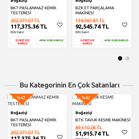
Boğaziçi
Boğaziçi
BKT PASLANMAZ KEMİK
BZK ET PARÇALAMA
TESTERESİ
MAKİNESİ
202,371.07 TL
159,561.81 TL
117,375.36 TL
92,545.74 TL
KDV Dahil
KDV Dahil
ÜCRETSİZ
AYNI GÜN KARGO
ÜCRETSİZ
AYNI GÜN KARGO
KARGO
KARGO
Sepete Ekle
Sepete Ekle
Bu Kategorinin En Çok Satanları
%42
%42
Boğaziçi
Boğaziçi
BKT PASLANMAZ KEMİK
BTK TAVUK KESME MAKİNESİ
TESTERESİ
89,510.28 TL
202,371.07 TL
51,915.74 TL
117,375.36 TL