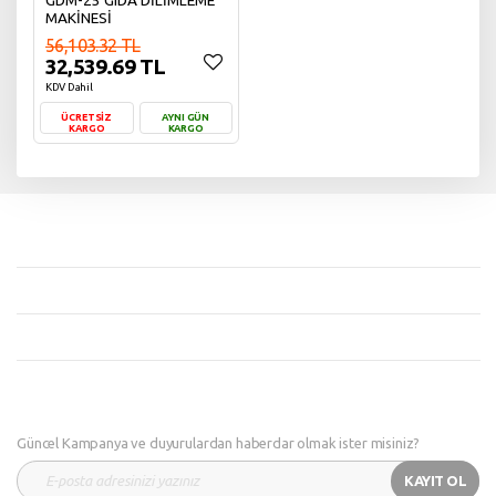
GDM-25 GIDA DİLİMLEME
MAKİNESİ
56,103.32 TL
32,539.69 TL
KDV Dahil
ÜCRETSİZ
AYNI GÜN
KARGO
KARGO
Sepete Ekle
Güncel Kampanya ve duyurulardan haberdar olmak ister misiniz?
KAYIT OL