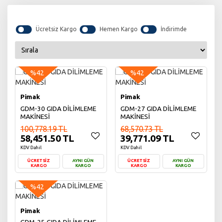
Ücretsiz Kargo
Hemen Kargo
İndirimde
%42
%42
Pimak
Pimak
GDM-30 GIDA DİLİMLEME
GDM-27 GIDA DİLİMLEME
MAKİNESİ
MAKİNESİ
100,778.19 TL
68,570.73 TL
58,451.50 TL
39,771.09 TL
KDV Dahil
KDV Dahil
ÜCRETSİZ
AYNI GÜN
ÜCRETSİZ
AYNI GÜN
KARGO
KARGO
KARGO
KARGO
Sepete Ekle
Sepete Ekle
%42
Pimak