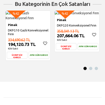
Bu Kategorinin En Çok Satanları
%42
%42
Pimak
Pimak
DKFG20 Konveksiyonel Fırın
DKFG10 Gazlı Konveksiyonel
358,041.13 TL
Fırın
207,664.06 TL
334,690.62 TL
KDV Dahil
194,120.73 TL
ÜCRETSİZ
AYNI GÜN KARGO
KDV Dahil
KARGO
ÜCRETSİZ
AYNI GÜN KARGO
Sepete Ekle
KARGO
Sepete Ekle