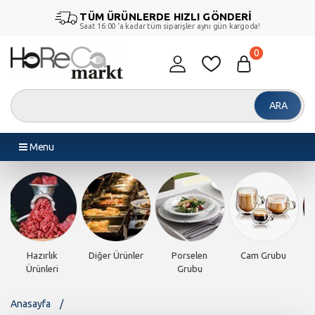
TÜM ÜRÜNLERDE HIZLI GÖNDERİ
Saat 16:00 ‘a kadar tüm siparişler aynı gün kargoda!
0
ARA
Menu
rubu
Piliç Makinesi
Döner
Endüstriyel
Endüstriyel
Makineleri
Fırınlar
Pişiriciler
Anasayfa