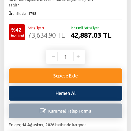
sağlar.
Ürün Kodu : 1798
Satış Fiyatı
İndirimli Satış Fiyatı
%42
42,887.03
TL
73,634.90 TL
İNDİRİMLİ
Sepete Ekle
Hemen Al
Kurumsal Talep
Formu
En geç
14 Ağustos, 2026
tarihinde kargoda.