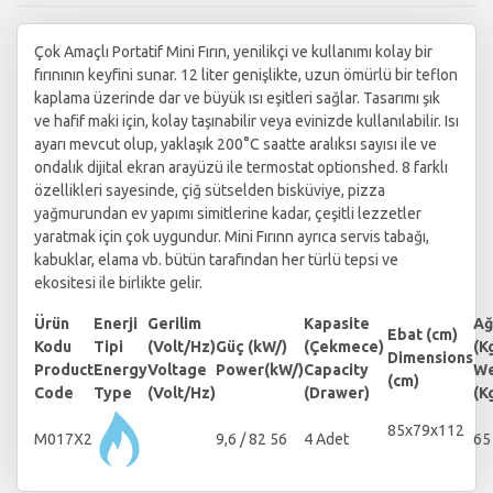
Çok Amaçlı Portatif Mini Fırın, yenilikçi ve kullanımı kolay bir
fırınının keyfini sunar. 12 liter genişlikte, uzun ömürlü bir teflon
kaplama üzerinde dar ve büyük ısı eşitleri sağlar. Tasarımı şık
ve hafif maki için, kolay taşınabilir veya evinizde kullanılabilir. Isı
ayarı mevcut olup, yaklaşık 200°C saatte aralıksı sayısı ile ve
ondalık dijital ekran arayüzü ile termostat optionshed. 8 farklı
özellikleri sayesinde, çiğ sütselden bisküviye, pizza
yağmurundan ev yapımı simitlerine kadar, çeşitli lezzetler
yaratmak için çok uygundur. Mini Fırınn ayrıca servis tabağı,
kabuklar, elama vb. bütün tarafından her türlü tepsi ve
ekositesi ile birlikte gelir.
Ürün
Enerji
Gerilim
Kapasite
Ağ
Ebat (cm)
Kodu
Tipi
(Volt/Hz)
Güç (kW/)
(Çekmece)
(K
Dimensions
Product
Energy
Voltage
Power(kW/)
Capacity
We
(cm)
Code
Type
(Volt/Hz)
(Drawer)
(K
85x79x112
M017X2
9,6 / 82 56
4 Adet
65