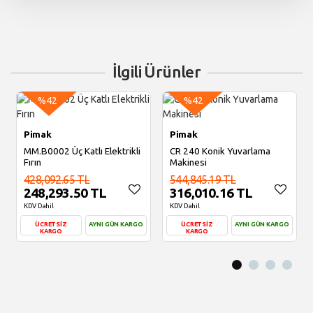
İlgili Ürünler
%42
%42
Pimak
Pimak
MM.B0002 Üç Katlı Elektrikli
CR 240 Konik Yuvarlama
Fırın
Makinesi
428,092.65 TL
544,845.19 TL
248,293.50 TL
316,010.16 TL
KDV Dahil
KDV Dahil
ÜCRETSİZ
AYNI GÜN KARGO
ÜCRETSİZ
AYNI GÜN KARGO
KARGO
KARGO
Sepete Ekle
Sepete Ekle