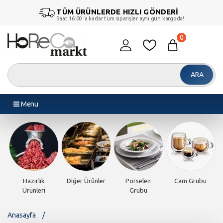
TÜM ÜRÜNLERDE HIZLI GÖNDERİ
Saat 16:00 ‘a kadar tüm siparişler aynı gün kargoda!
0
ARA
Menu
rubu
Piliç Makinesi
Döner
Endüstriyel
Endüstriyel
Makineleri
Fırınlar
Pişiriciler
Anasayfa