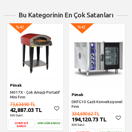
Bu Kategorinin En Çok Satanları
%42
%42
Pimak
M017X - Çok Amaçlı Portatif
Pimak
Mini Fırın
DKFG10 Gazlı Konveksiyonel
73,634.90 TL
Fırın
42,887.03 TL
334,690.62 TL
KDV Dahil
194,120.73 TL
ÜCRETSİZ
AYNI GÜN KARGO
KDV Dahil
KARGO