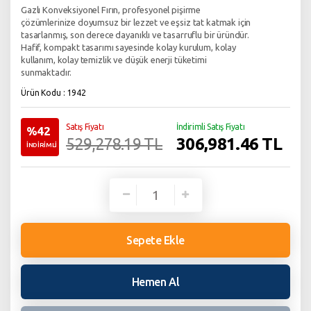
Gazlı Konveksiyonel Fırın, profesyonel pişirme
çözümlerinize doyumsuz bir lezzet ve eşsiz tat katmak için
tasarlanmış, son derece dayanıklı ve tasarruflu bir üründür.
Hafif, kompakt tasarımı sayesinde kolay kurulum, kolay
kullanım, kolay temizlik ve düşük enerji tüketimi
sunmaktadır.
Ürün Kodu : 1942
Satış Fiyatı
İndirimli Satış Fiyatı
%42
306,981.46
TL
529,278.19 TL
İNDİRİMLİ
Sepete Ekle
Hemen Al