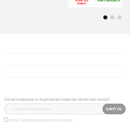
ÜCRETSİZ
AYNI GÜN KARGO
KARGO
Sepete Ekle
Sepete Ekle
Güncel Kampanya ve duyurulardan haberdar olmak ister misiniz?
KAYIT OL
KVKK Aydınlatma Metnini okudum