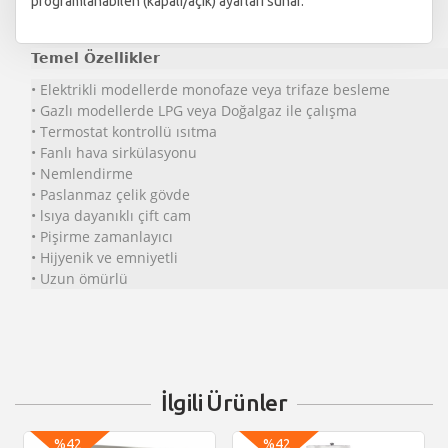
programlanabilen (kapalı/açık) ayarları sunar.
Temel Özellikler
• Elektrikli modellerde monofaze veya trifaze besleme
• Gazlı modellerde LPG veya Doğalgaz ile çalışma
• Termostat kontrollü ısıtma
• Fanlı hava sirkülasyonu
• Nemlendirme
• Paslanmaz çelik gövde
• lsıya dayanıklı çift cam
• Pişirme zamanlayıcı
• Hijyenik ve emniyetli
• Uzun ömürlü
İlgili Ürünler
%42
%42