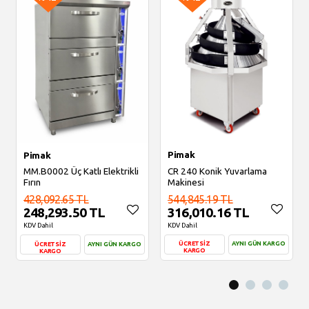
Pimak
Pimak
CR 240 Konik Yuvarlama
MM.B0002 Üç Katlı Elektrikli
Makinesi
Fırın
544,845.19 TL
428,092.65 TL
316,010.16 TL
248,293.50 TL
KDV Dahil
KDV Dahil
ÜCRETSİZ
AYNI GÜN KARGO
ÜCRETSİZ
AYNI GÜN KARGO
KARGO
KARGO
Sepete Ekle
Sepete Ekle