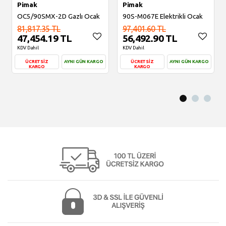
Pimak
Pimak
OC5/90SMX-2D Gazlı Ocak
90S-M067E Elektrikli Ocak
81,817.35 TL
97,401.60 TL
47,454.19 TL
56,492.90 TL
KDV Dahil
KDV Dahil
ÜCRETSİZ
AYNI GÜN KARGO
ÜCRETSİZ
AYNI GÜN KARGO
KARGO
KARGO
Sepete Ekle
Sepete Ekle