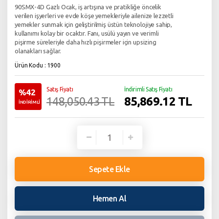
90SMX-4D Gazlı Ocak, iş artışına ve pratikliğe öncelik
verilen işyerleri ve evde köşe yemekleriyle ailenize lezzetli
yemekler sunmak için geliştirilmiş üstün teknolojiye sahip,
kullanımı kolay bir ocaktır. Fanı, usülü yayın ve verimli
pişirme süreleriyle daha hızlı pişirmeler için upsizing
olanakları sağlar.
Ürün Kodu : 1900
Satış Fiyatı
İndirimli Satış Fiyatı
%42
85,869.12
TL
148,050.43 TL
İNDİRİMLİ
Sepete Ekle
Hemen Al