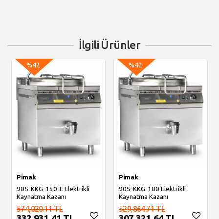
İlgili Ürünler
%42
%42
Pimak
Pimak
90S-KKG-150-E Elektrikli
90S-KKG-100 Elektrikli
Kaynatma Kazanı
Kaynatma Kazanı
574,020.11 TL
529,864.71 TL
332,931.41 TL
307,321.64 TL