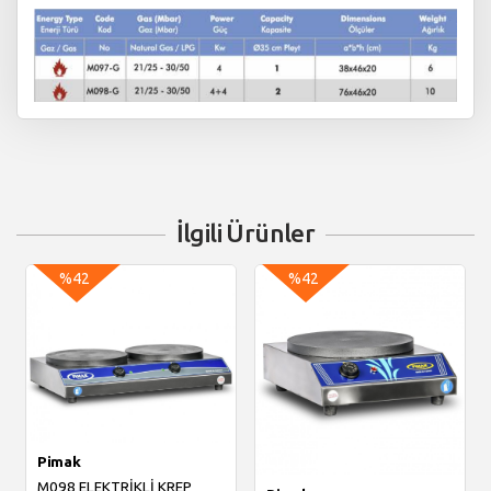
İlgili Ürünler
%42
%42
Pimak
M098 ELEKTRİKLİ KREP