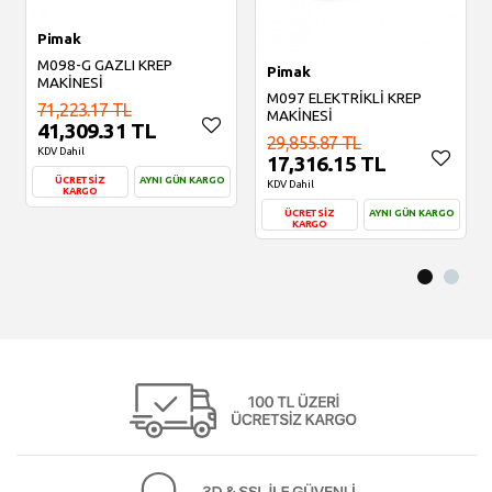
Pimak
M098-G GAZLI KREP
Pimak
MAKİNESİ
M097 ELEKTRİKLİ KREP
71,223.17 TL
MAKİNESİ
41,309.31 TL
29,855.87 TL
KDV Dahil
17,316.15 TL
ÜCRETSİZ
AYNI GÜN KARGO
KDV Dahil
KARGO
ÜCRETSİZ
AYNI GÜN KARGO
KARGO
Sepete Ekle
Sepete Ekle