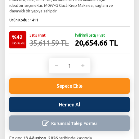
ideal bir seçenektir. M097-G Gazlı Krep Makinesi, sağlam ve
dayanıklı bir yapıya sahiptir.
Ürün Kodu : 1411
Satış Fiyatı
İndirimli Satış Fiyatı
%42
20,654.66
TL
35,611.59 TL
İNDİRİMLİ
Sepete Ekle
Hemen Al
Kurumsal Talep
Formu
En geç
13 Ağustos, 2026
tarihinde kargoda.