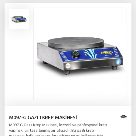
M097-G GAZLI KREP MAKİNESİ
M097-G Gazlı Krep Makinesi, lezzetli ve profesyonel krep
yapmak için tasarlanmış bir cihazdır. Bu gazlı krep
makinesi, kafe, restoran, kıraathane ve ev kullanımı için