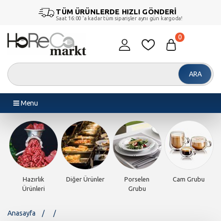
TÜM ÜRÜNLERDE HIZLI GÖNDERİ
Saat 16:00 ‘a kadar tüm siparişler aynı gün kargoda!
0
ARA
Menu
len
Cam Grubu
Piliç Makinesi
Döner
Endüstriyel
bu
Makineleri
Fırınlar
Anasayfa