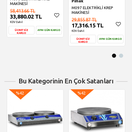
Pimak
MAKİNESİ
M097 ELEKTRİKLİ KREP
58,413.66 TL
MAKİNESİ
33,880.02 TL
29,855.87 TL
KDV Dahil
17,316.15 TL
ÜCRETSİZ
AYNI GÜN KARGO
KDV Dahil
KARGO
ÜCRETSİZ
AYNI GÜN KARGO
KARGO
Sepete Ekle
Sepete Ekle
Bu Kategorinin En Çok Satanları
%42
%42