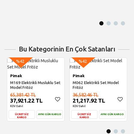
Bu Kategorinin En Çok Satanları
%42
%42
Pimak
Pimak
M169 Elektrikli Musluklu Set
M062 Elektrikli Set Model
Model Fritöz
Fritöz
65,381.42 TL
36,582.46 TL
37,921.22 TL
21,217.92 TL
KDV Dahil
KDV Dahil
ÜCRETSİZ
AYNI GÜN KARGO
ÜCRETSİZ
AYNI GÜN KARGO
KARGO
KARGO
Sepete Ekle
Sepete Ekle