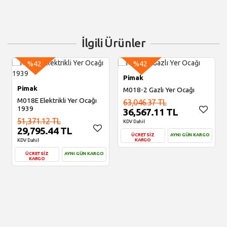
İlgili Ürünler
%42
%42
Pimak
Pimak
M018-2 Gazlı Yer Ocağı
M018E Elektrikli Yer Ocağı
63,046.37 TL
1939
36,567.11 TL
51,371.12 TL
KDV Dahil
29,795.44 TL
ÜCRETSİZ
AYNI GÜN KARGO
KDV Dahil
KARGO
ÜCRETSİZ
AYNI GÜN KARGO
Sepete Ekle
KARGO
Sepete Ekle