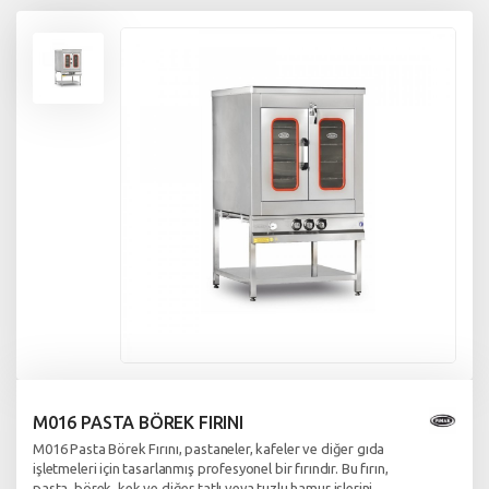
M016 PASTA BÖREK FIRINI
M016 Pasta Börek Fırını, pastaneler, kafeler ve diğer gıda
işletmeleri için tasarlanmış profesyonel bir fırındır. Bu fırın,
pasta, börek, kek ve diğer tatlı veya tuzlu hamur işlerini