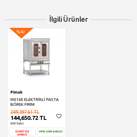
İlgili Ürünler
%42
Pimak
M016E ELEKTRİKLİ PASTA
BÖREK FIRINI
249,397.61 TL
144,650.72 TL
KDV Dahil
ÜCRETSİZ
AYNI GÜN KARGO
KARGO