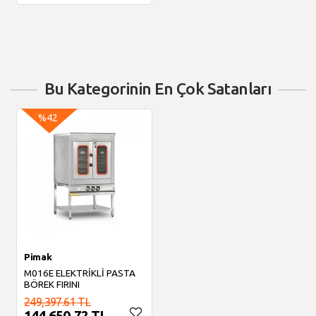
Sepete Ekle
Bu Kategorinin En Çok Satanları
%42
Pimak
M016E ELEKTRİKLİ PASTA
BÖREK FIRINI
249,397.61 TL
144,650.72 TL