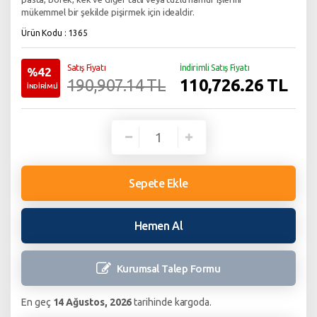
mükemmel bir şekilde pişirmek için idealdir.
Ürün Kodu : 1365
Satış Fiyatı
İndirimli Satış Fiyatı
%42
110,726.26
TL
190,907.14 TL
İNDİRİMLİ
Sepete Ekle
Hemen Al
Kurumsal Talep
Formu
En geç
14 Ağustos, 2026
tarihinde kargoda.