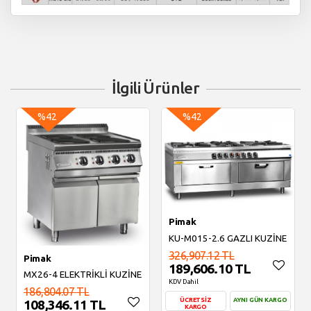
İlgili Ürünler
%42
%42
Pimak
KU-M015-2.6 GAZLI KUZİNE
326,907.12 TL
Pimak
189,606.10 TL
MX26-4 ELEKTRİKLİ KUZİNE
KDV Dahil
186,804.07 TL
ÜCRETSİZ
AYNI GÜN KARGO
108,346.11 TL
KARGO