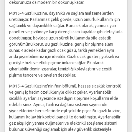
dekorunuza da modern bir dokunuş katar.
M015-4 Gazlı Kuzine, dayanıklı ve sağlam malzemelerden
üretilmiştir. Paslanmaz çelik gövde, uzun ömürlü kullanım için
sağlamlık ve dayanıklılık sağlar. Buna ek olarak, yanmaz yan
paneller ve çizilmeye karşı dirençli cam kapaklar gibi detaylarla
donatılmıştır, böylece uzun süreli kullanımda bile estetik
görünümünü korur. Bu gazlı kuzine, geniş bir pişirme alanı
sunar. 4 adede kadar gazlı ocak gözü, farklı yemekleri aynı
anda pişirebilmeniz için idealdir. Gazlı ocak gözleri, yüksek ısı
gücüyle hızlı ve etkili pişirme imkanı sağlar. Ek olarak,
çıkarılabilir demir ızgaralar, temizliği kolaylaştırır ve çeşitli
pişirme tencere ve tavaları destekler.
M015-4 Gazlı Kuzine'nin fırın bölümü, hassas sıcaklık kontrolü
ve geniş iç hacim özellikleriyle dikkat çeker. Ayarlanabilir
sıcaklık ayarları sayesinde istediğiniz pişirme koşullarını elde
edebilirsiniz. Ayrıca, fanlı ısı dağıtma sistemi sayesinde
yiyecekleriniz her seferinde eşit şekilde pişer. Bu gazlı kuzine,
kullanımı kolay bir kontrol paneli ile donatılmıştır. Ayarlanabilir
gaz akışı için yanma düğmeleri ve elektrikli ateşleme sistemi
bulunur. Güvenliği sağlamak için alev güvenlik sistemiyle