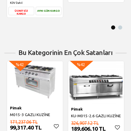
KDV Dahil
Sepete Ekle
ÜCRETSİZ
AYNI GÜN KARGO
KARGO
Sepete Ekle
Bu Kategorinin En Çok Satanları
%42
%42
Pimak
Pimak
M015-3 GAZLI KUZİNE
KU-M015-2.6 GAZLI KUZİNE
171,237.06 TL
326,907.12 TL
99,317.40 TL
189,606.10 TL