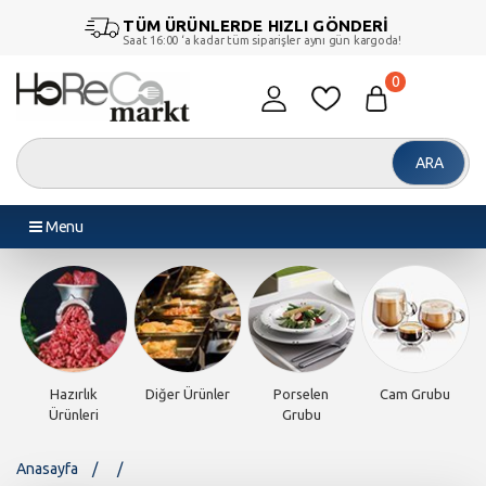
TÜM ÜRÜNLERDE HIZLI GÖNDERİ
Saat 16:00 ‘a kadar tüm siparişler aynı gün kargoda!
0
ARA
Menu
u
Piliç Makinesi
Döner
Endüstriyel
Endüstriyel
Makineleri
Fırınlar
Pişiriciler
Anasayfa