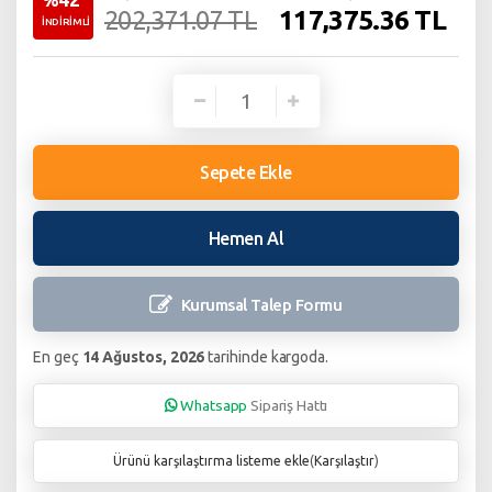
117,375.36
TL
202,371.07 TL
İNDİRİMLİ
Sepete Ekle
Hemen Al
Kurumsal Talep
Formu
En geç
14 Ağustos, 2026
tarihinde kargoda.
Whatsapp
Sipariş Hattı
Ürünü karşılaştırma listeme ekle
(
Karşılaştır
)