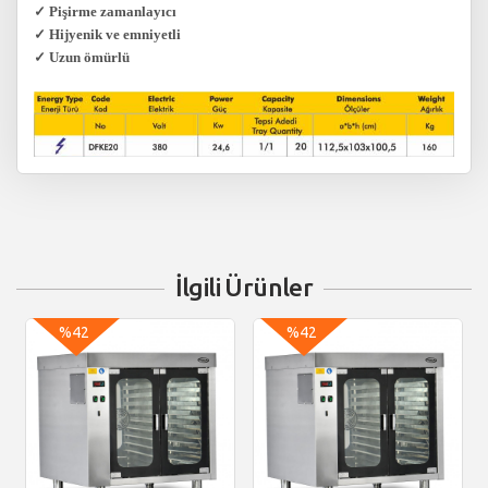
✓ Pişirme zamanlayıcı
✓ Hijyenik ve emniyetli
✓ Uzun ömürlü
İlgili Ürünler
%42
%42