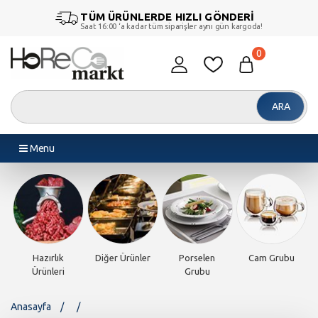
TÜM ÜRÜNLERDE HIZLI GÖNDERİ
Saat 16:00 ‘a kadar tüm siparişler aynı gün kargoda!
0
ARA
Menu
Cam Grubu
Piliç Makinesi
Döner
Endüstriyel
Endü
Makineleri
Fırınlar
Pişi
Anasayfa