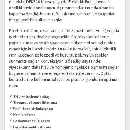
edilebilir. DFKE20 Konveksiyonlu Elektrikli Fırın, güvenlik
özellikleriyle donatılmıştır. Aşırı ısınma durumunda otomatik
kapanma özelliği bulunur. Bu, işletme sahipleri ve çalışanlar
için güvenli bir kullanım sağlar.
Bu elektrikli fırın, restoranlar, kafeler, pastaneler ve diğer gıda
işletmeleri için ideal bir seçenektir. Profesyonel kalitede
pişirme sunar ve çeşitli yiyecekleri mükemmel sonuçlar elde
etmek için kullanabilirsiniz. DFKE20 Konveksiyonlu Elektrikli
Fırın, işletmenize lezzetli ve kusursuz pişmiş yiyecekler
sunmanızı sağlar. Konveksiyonlu özelliği sayesinde
yiyeceklerin daha hızlı ve homojen bir şekilde pişmesini sağlar,
böylece zamandan ve enerjiden tasarruf edersiniz. Dijital
kontrolleri ile kullanımı kolaydır ve pişirme işlemlerini optimize
eder.
✓ Trifaze besleme voltajı
✓ Termostat kontrollü ısıtma
✓ Fanlı hava sirkülasyonu
✓ Nemlendirme
✓ Paslanmaz çelik gövde
✓ lsıya dayanıklı çift cam