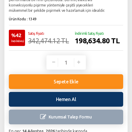
konveksiyonlu pişirme yöntemiyle çeşitli yiyecekleri
mükemmel bir şekilde pişirmek ve hazırlamak için idealdir.
Ürün Kodu : 1349
Satış Fiyatı
İndirimli Satış Fiyatı
%42
198,634.80
TL
342,474.12 TL
İNDİRİMLİ
Sepete Ekle
Hemen Al
Kurumsal Talep
Formu
En geç
14 Ağustos, 2026
tarihinde kargoda.