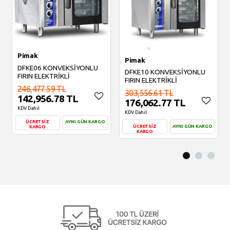
Pimak
Pimak
DFKE06 KONVEKSİYONLU
DFKE10 KONVEKSİYONLU
FIRIN ELEKTRİKLİ
FIRIN ELEKTRİKLİ
246,477.59 TL
303,556.61 TL
142,956.78 TL
176,062.77 TL
KDV Dahil
KDV Dahil
ÜCRETSİZ
AYNI GÜN KARGO
ÜCRETSİZ
AYNI GÜN KARGO
KARGO
KARGO
Sepete Ekle
Sepete Ekle