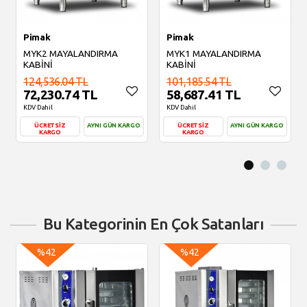
Pimak
Pimak
MYK2 MAYALANDIRMA
MYK1 MAYALANDIRMA
KABİNİ
KABİNİ
124,536.04 TL
101,185.54 TL
72,230.74 TL
58,687.41 TL
KDV Dahil
KDV Dahil
ÜCRETSİZ
AYNI GÜN KARGO
ÜCRETSİZ
AYNI GÜN KARGO
KARGO
KARGO
Sepete Ekle
Sepete Ekle
Bu Kategorinin En Çok Satanları
%42
%42