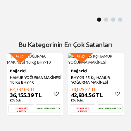
Bu Kategorinin En Çok Satanları
%42
%42
Boğaziçi
Boğaziçi
HAMUR YOĞURMA MAKİNESİ
BHY-25 25 Kg HAMUR
10 Kg BHY-10
YOĞURMA MAKİNESİ
62,337.03 TL
74,025.22 TL
36,155.39 TL
42,934.56 TL
KDV Dahil
KDV Dahil
ÜCRETSİZ
AYNI GÜN KARGO
ÜCRETSİZ
AYNI GÜN KARGO
KARGO
KARGO
Sepete Ekle
Sepete Ekle