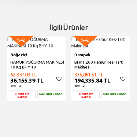
İlgili Ürünler
%42
%42
Boğaziçi
Dampak
HAMUR YOĞURMA MAKİNESİ
BHKT.200 Hamur Kes-Tart
10 Kg BHY-10
Makinesi
62,337.03 TL
335,061.51 TL
36,155.39 TL
194,335.84 TL
KDV Dahil
KDV Dahil
ÜCRETSİZ
AYNI GÜN KARGO
ÜCRETSİZ
AYNI GÜN KARGO
KARGO
KARGO
Sepete Ekle
Sepete Ekle