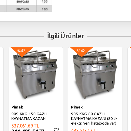
İlgili Ürünler
%42
%42
Pimak
Pimak
90S-KKG-150 GAZLI
90S-KKG-80 GAZLI
KAYNATMA KAZANI
KAYNATMA KAZANI (80 lik
elektr. Yeni katalogda var)
537,061.69 TL
482,577.17 TL