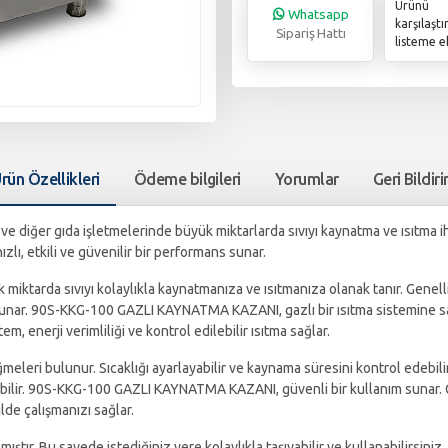
Ürünü
Whatsapp
karşılaşt
Sipariş Hattı
listeme e
rün Özellikleri
Ödeme bilgileri
Yorumlar
Geri Bildir
iğer gıda işletmelerinde büyük miktarlarda sıvıyı kaynatma ve ısıtma ihtiy
zlı, etkili ve güvenilir bir performans sunar.
k miktarda sıvıyı kolaylıkla kaynatmanıza ve ısıtmanıza olanak tanır. Genell
unar. 90S-KKG-100 GAZLI KAYNATMA KAZANI, gazlı bir ısıtma sistemine sahip
stem, enerji verimliliği ve kontrol edilebilir ısıtma sağlar.
leri bulunur. Sıcaklığı ayarlayabilir ve kaynama süresini kontrol edebili
pılabilir. 90S-KKG-100 GAZLI KAYNATMA KAZANI, güvenli bir kullanım sunar. 
lde çalışmanızı sağlar.
ıştır. Bu sayede istediğiniz yere kolaylıkla taşıyabilir ve kullanabilirsiniz. 