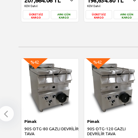
207,664.06 TL
198,634.80 TL
KDV Dahil
KDV Dahil
ÜCRETSİZ
AYNI GÜN
ÜCRETSİZ
AYNI GÜN
KARGO
KARGO
KARGO
KARGO
Sepete Ekle
Sepete Ekle
%42
%42
Pimak
Pimak
90S-DTG-80 GAZLI DEVRİLİR
90S-DTG-120 GAZLI
TAVA
DEVRİLİR TAVA