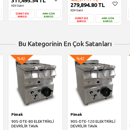
311,495.54 TL
279,894.80 TL
KDV Dahil
KDV Dahil
ÜCRETSİZ
AYNI GÜN
KARGO
KARGO
ÜCRETSİZ
AYNI GÜN
KARGO
KARGO
Sepete Ekle
Sepete Ekle
Bu Kategorinin En Çok Satanları
%42
%42
Pimak
Pimak
90S-DTE-80 ELEKTRİKLİ
90S-DTE-120 ELEKTRİKLİ
DEVRİLİR TAVA
DEVRİLİR TAVA