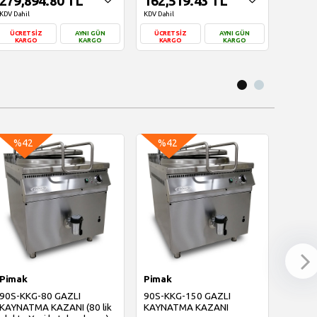
279,894.80 TL
162,519.43 TL
207,
KDV Dahil
KDV Dahil
KDV Dahi
ÜCRETSİZ
AYNI GÜN
ÜCRETSİZ
AYNI GÜN
ÜCRE
KARGO
KARGO
KARGO
KARGO
KAR
Sepete Ekle
Sepete Ekle
S
%42
%42
%4
Pimak
Pimak
Pimak
90S-KKG-80 GAZLI
90S-KKG-150 GAZLI
90S-K
KAYNATMA KAZANI (80 lik
KAYNATMA KAZANI
KAYNA