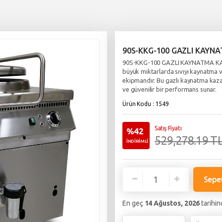
90S-KKG-100 GAZLI KAYN
90S-KKG-100 GAZLI KAYNATMA KAZANI
büyük miktarlarda sıvıyı kaynatma ve
ekipmandır. Bu gazlı kaynatma kazanı,
ve güvenilir bir performans sunar.
Ürün Kodu : 1549
Satış Fiyatı
%42
529,278.19 T
İNDİRİMLİ
Sepe
En geç
14 Ağustos, 2026
tarihin