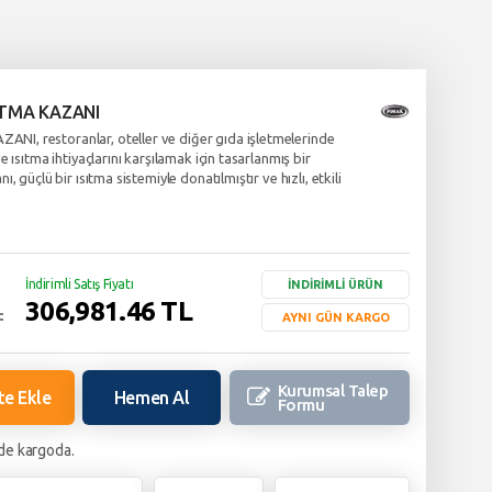
ATMA KAZANI
, restoranlar, oteller ve diğer gıda işletmelerinde
 ısıtma ihtiyaçlarını karşılamak için tasarlanmış bir
 güçlü bir ısıtma sistemiyle donatılmıştır ve hızlı, etkili
İndirimli Satış Fiyatı
İNDİRİMLİ ÜRÜN
306,981.46
TL
L
AYNI GÜN KARGO
Kurumsal Talep
te Ekle
Hemen Al
Formu
de kargoda.