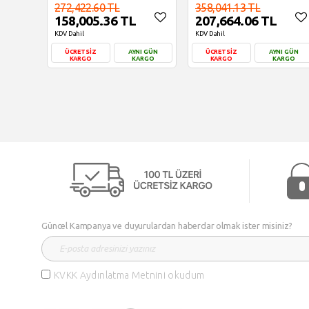
272,422.60 TL
358,041.13 TL
158,005.36 TL
207,664.06 TL
KDV Dahil
KDV Dahil
ÜCRETSİZ
AYNI GÜN
ÜCRETSİZ
AYNI GÜN
KARGO
KARGO
KARGO
KARGO
Sepete Ekle
Sepete Ekle
Güncel Kampanya ve duyurulardan haberdar olmak ister misiniz?
KVKK Aydınlatma Metnini okudum