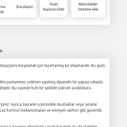
Fiyatı
Aklımdakiler
ırma
(
Karşılaştır
)
düşünce bildir
listesine ekle
kle
im
açlarını karşılamak için tasarlanmış bir ekipmandır. Bu gazlı
ikle paslanmaz çelikten yapılmış dayanıklı bir yapıya sahiptir,
tir. Bu sayede hızlı bir şekilde yüksek sıcaklıklara
rsiniz. Ayrıca, kazanın üzerindeki musluklar veya vanalar
Gaz kontrol mekanizmaları ve emniyet valfleri gibi güvenlik
Ayrıca, kazanın altında bir şasi bulunabilir, bu da stabilite