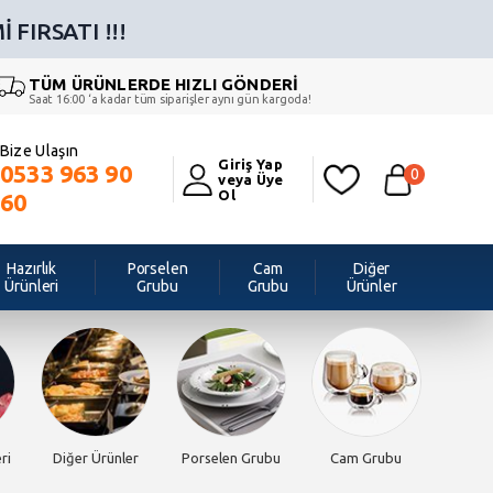
 FIRSATI !!!
TÜM ÜRÜNLERDE HIZLI GÖNDERİ
Saat 16:00 ‘a kadar tüm siparişler aynı gün kargoda!
Bize Ulaşın
Giriş Yap
0533 963 90
0
veya Üye
Ol
60
Hazırlık
Porselen
Cam
Diğer
Ürünleri
Grubu
Grubu
Ürünler
ri
Diğer Ürünler
Porselen Grubu
Cam Grubu