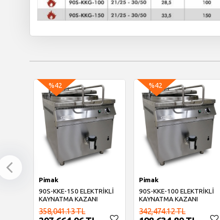
%42
%42
Pimak
Pimak
90S-KKE-150 ELEKTRİKLİ
90S-KKE-100 ELEKTRİKLİ
KAYNATMA KAZANI
KAYNATMA KAZANI
358,041.13 TL
342,474.12 TL