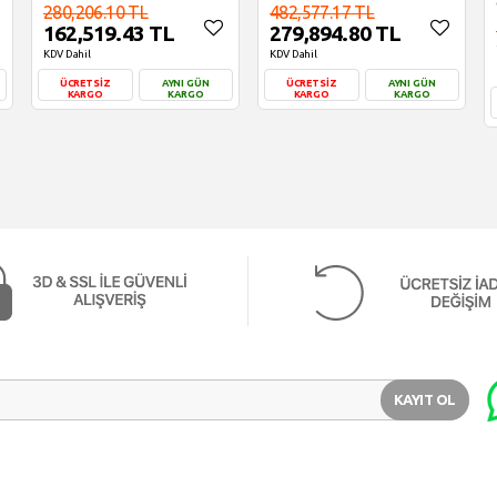
280,206.10 TL
482,577.17 TL
162,519.43 TL
279,894.80 TL
KDV Dahil
KDV Dahil
ÜCRETSİZ
AYNI GÜN
ÜCRETSİZ
AYNI GÜN
KARGO
KARGO
KARGO
KARGO
Sepete Ekle
Sepete Ekle
KAYIT OL