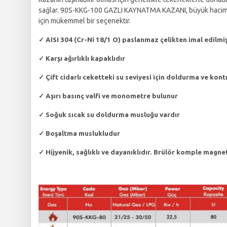
sağlar. 90S-KKG-100 GAZLI KAYNATMA KAZANI, büyük hacimli sıv
için mükemmel bir seçenektir.
✓
AISI 304 (Cr-Ni 18/1 O) paslanmaz çelikten imal edilmiş
✓
Karşı ağırlıklı kapaklıdır
✓
Çift cidarlı ceketteki su seviyesi için doldurma ve kont
✓
Aşırı basınç valfi ve monometre bulunur
✓
Soğuk sıcak su doldurma musluğu vardır
✓
Boşaltma muslukludur
✓
Hijyenik, sağlıklı ve dayanıklıdır. Brülör komple magnet 