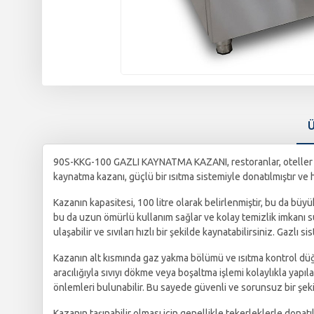
Ü
90S-KKG-100 GAZLI KAYNATMA KAZANI, restoranlar, oteller ve d
kaynatma kazanı, güçlü bir ısıtma sistemiyle donatılmıştır ve hı
Kazanın kapasitesi, 100 litre olarak belirlenmiştir, bu da büyü
bu da uzun ömürlü kullanım sağlar ve kolay temizlik imkanı s
ulaşabilir ve sıvıları hızlı bir şekilde kaynatabilirsiniz. Gazlı si
Kazanın alt kısmında gaz yakma bölümü ve ısıtma kontrol düğme
aracılığıyla sıvıyı dökme veya boşaltma işlemi kolaylıkla ya
önlemleri bulunabilir. Bu sayede güvenli ve sorunsuz bir şeki
Kazanın taşınabilir olması için genellikle tekerleklerle donatılm