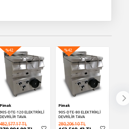
%42
%42
%4
Pimak
Pimak
Pimak
90S-DTE-120 ELEKTRİKLİ
90S-DTE-80 ELEKTRİKLİ
90S-D
DEVRİLİR TAVA
DEVRİLİR TAVA
DEVRİ
482,577.17 TL
280,206.10 TL
358,0