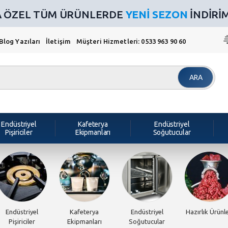
NA ÖZEL TÜM ÜRÜNLERDE
YENİ SEZON
İNDİRİMİ
Blog Yazıları
İletişim
Müşteri Hizmetleri: 0533 963 90 60
ARA
Endüstriyel
Kafeterya
Endüstriyel
Pişiriciler
Ekipmanları
Soğutucular
Endüstriyel
Kafeterya
Endüstriyel
Hazırlık Ürünle
Pişiriciler
Ekipmanları
Soğutucular