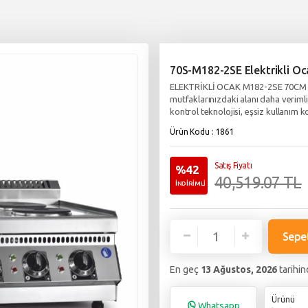
70S-M182-2SE Elektrikli Oc
ELEKTRİKLİ OCAK M182-2SE 70CM Bu
mutfaklarınızdaki alanı daha verimli
kontrol teknolojisi, eşsiz kullanım 
Ürün Kodu : 1861
Satış Fiyatı
%42
40,519.07 TL
İNDİRİMLİ
Sepe
En geç
13 Ağustos, 2026
tarihin
Ürünü
Whatsapp