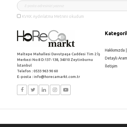
KVKK Aydınlatma Metnini okudum
Kategori
Hakkımızda 
Maltepe Mahallesi Davutpaşa Caddesi Tim 2 İş
Detaylı Ara
Merkezi No:8 D:137-138, 34010 Zeytinburnu
İstanbul
İletişim
Telefon : 0533 963 90 60
E-posta : info@horecamarkt.com.tr