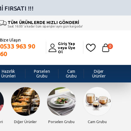
 FIRSATI !!!
TÜM ÜRÜNLERDE HIZLI GÖNDERİ
Saat 16:00 ‘a kadar tüm siparişler aynı gün kargoda!
Bize Ulaşın
Giriş Yap
0533 963 90
0
veya Üye
Ol
60
Hazırlık
Porselen
Cam
Diğer
Ürünleri
Grubu
Grubu
Ürünler
ri
Diğer Ürünler
Porselen Grubu
Cam Grubu