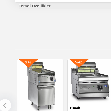
Temel Özellikler
%42
%42
Pimak