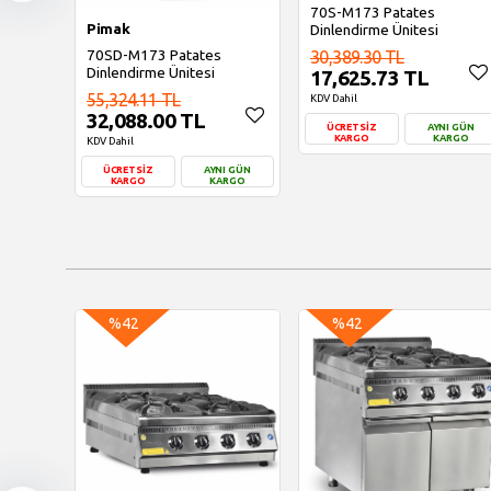
70S-M173 Patates
Pimak
Dinlendirme Ünitesi
70SD-M173 Patates
30,389.30 TL
Dinlendirme Ünitesi
17,625.73 TL
55,324.11 TL
KDV Dahil
32,088.00 TL
ÜCRETSİZ
AYNI GÜN
KARGO
KARGO
KDV Dahil
ÜCRETSİZ
AYNI GÜN
Sepete Ekle
KARGO
KARGO
Sepete Ekle
%42
%42