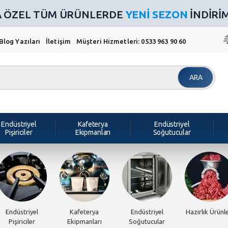
NA ÖZEL TÜM ÜRÜNLERDE
YENİ SEZON
İNDİRİMİ
Blog Yazıları
İletişim
Müşteri Hizmetleri: 0533 963 90 60
ARA
Endüstriyel
Kafeterya
Endüstriyel
Pişiriciler
Ekipmanları
Soğutucular
Endüstriyel
Kafeterya
Endüstriyel
Hazırlık Ürünle
Pişiriciler
Ekipmanları
Soğutucular