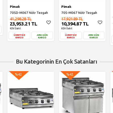
Pimak
Pimak
70SD-M067 Nötr Tezgah
70S-M067 Nötr Tezgah
41,298.28 TL
17,921.89 TL
23,953.21 TL
10,394.87 TL
KDV Dahil
KDV Dahil
ÜCRETSİZ
AYNI GÜN
ÜCRETSİZ
AYNI GÜN
KARGO
KARGO
KARGO
KARGO
Sepete Ekle
Sepete Ekle
Bu Kategorinin En Çok Satanları
%42
%42