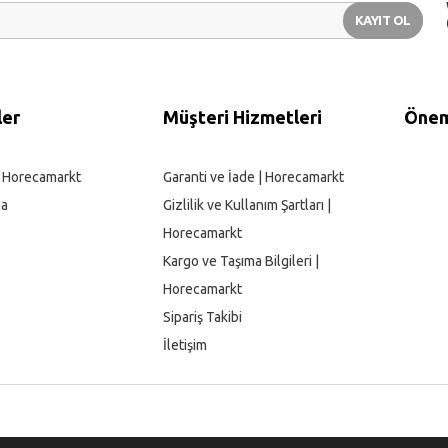
KAYIT OL
ler
Müşteri Hizmetleri
Öneml
| Horecamarkt
Garanti ve İade | Horecamarkt
ma
Gizlilik ve Kullanım Şartları |
Horecamarkt
Kargo ve Taşıma Bilgileri |
Horecamarkt
Sipariş Takibi
İletişim