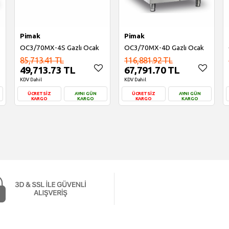
Pimak
Pimak
OC3/70MX-4S Gazlı Ocak
OC3/70MX-4D Gazlı Ocak
85,713.41 TL
116,881.92 TL
49,713.73 TL
67,791.70 TL
KDV Dahil
KDV Dahil
ÜCRETSİZ
AYNI GÜN
ÜCRETSİZ
AYNI GÜN
KARGO
KARGO
KARGO
KARGO
Sepete Ekle
Sepete Ekle