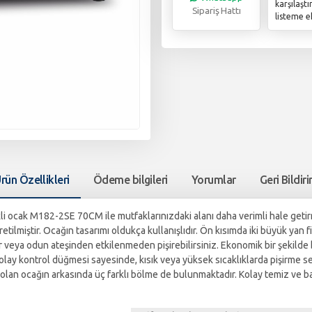
karşılaşt
Sipariş Hattı
listeme e
rün Özellikleri
Ödeme bilgileri
Yorumlar
Geri Bildir
cak M182-2SE 70CM ile mutfaklarınızdaki alanı daha verimli hale getirme
ilmiştir. Ocağın tasarımı oldukça kullanışlıdır. Ön kısımda iki büyük yan fil
ar veya odun ateşinden etkilenmeden pişirebilirsiniz. Ekonomik bir şekilde b
ş kolay kontrol düğmesi sayesinde, kısık veya yüksek sıcaklıklarda pişirme
lan ocağın arkasında üç farklı bölme de bulunmaktadır. Kolay temiz ve bakım