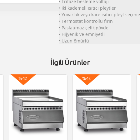
• Trifaze besleme voltajı
• İki kademeli ısıtıcı pleytler
• Yuvarlak veya kare ısıtıcı pleyt seçene
• Termostat kontrollü fırın
• Paslaumaz çelik gövde
• Hijyenik ve emniyetli
• Uzun ömürlü
İlgili Ürünler
%42
%42