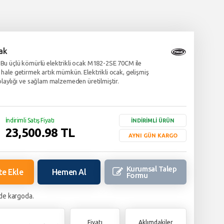
ak
 üçlü kömürlü elektrikli ocak M182-2SE 70CM ile
 hale getirmek artık mümkün. Elektrikli ocak, gelişmiş
kolaylığı ve sağlam malzemeden üretilmiştir.
İndirimli Satış Fiyatı
İNDİRİMLİ ÜRÜN
23,500.98
TL
AYNI GÜN KARGO
Kurumsal Talep
te Ekle
Hemen Al
Formu
de kargoda.
Fiyatı
Aklımdakiler