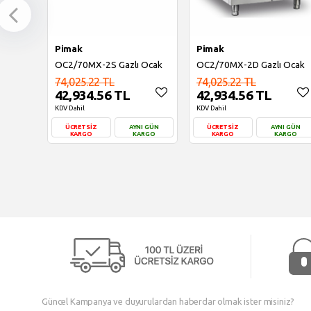
Pimak
Pimak
OC2/70MX-2S Gazlı Ocak
OC2/70MX-2D Gazlı Ocak
74,025.22 TL
74,025.22 TL
42,934.56 TL
42,934.56 TL
KDV Dahil
KDV Dahil
ÜCRETSİZ
AYNI GÜN
ÜCRETSİZ
AYNI GÜN
KARGO
KARGO
KARGO
KARGO
Sepete Ekle
Sepete Ekle
Güncel Kampanya ve duyurulardan haberdar olmak ister misiniz?