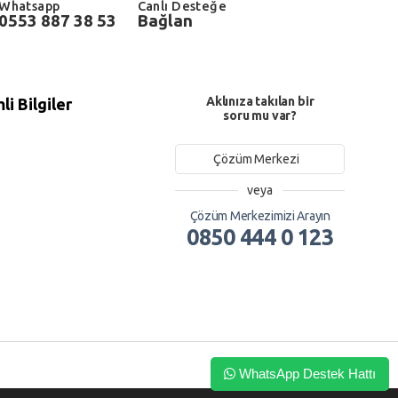
Whatsapp
Canlı Desteğe
0553 887 38 53
Bağlan
Aklınıza takılan bir
i Bilgiler
soru mu var?
Çözüm Merkezi
veya
Çözüm Merkezimizi Arayın
0850 444 0 123
WhatsApp Destek Hattı