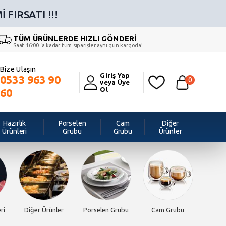
 FIRSATI !!!
TÜM ÜRÜNLERDE HIZLI GÖNDERİ
Saat 16:00 ‘a kadar tüm siparişler aynı gün kargoda!
Bize Ulaşın
Giriş Yap
0533 963 90
0
veya Üye
Ol
60
Hazırlık
Porselen
Cam
Diğer
Ürünleri
Grubu
Grubu
Ürünler
ri
Diğer Ürünler
Porselen Grubu
Cam Grubu