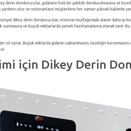
ikey derin dondurucular, gıdaların hızlı bir şekilde dondurulmasına ve bu
na yardımcı olur ve restoranların müşterilere her zaman yüksek kalitede y
ndüstriyel dikey derin dondurucular, restoran mutfağındaki alanın daha iyi 
ilik sunmasına ve büyük miktarlarda yemek hazırlamalarına olanak tanır. Bu
r rol oynar. Büyük miktarda gıdanın saklanmasını, tazeliğin korunmasını ve
ur.
imi için Dikey Derin Do