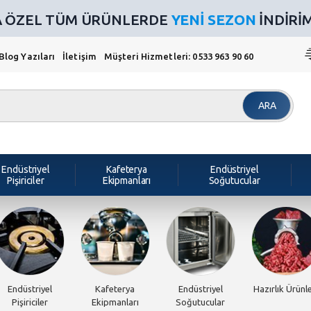
NA ÖZEL TÜM ÜRÜNLERDE
YENİ SEZON
İNDİRİMİ
Blog Yazıları
İletişim
Müşteri Hizmetleri: 0533 963 90 60
ARA
Endüstriyel
Kafeterya
Endüstriyel
Pişiriciler
Ekipmanları
Soğutucular
Endüstriyel
Kafeterya
Endüstriyel
Hazırlık Ürünle
Pişiriciler
Ekipmanları
Soğutucular