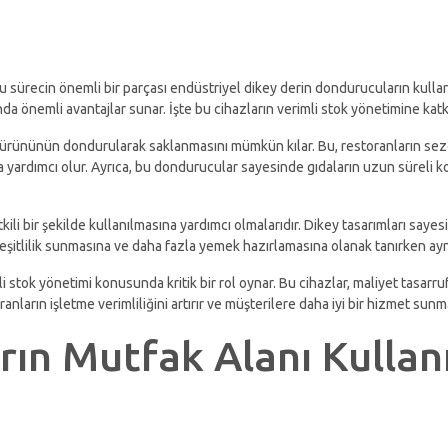
bu sürecin önemli bir parçası endüstriyel dikey derin dondurucuların kulla
önemli avantajlar sunar. İşte bu cihazların verimli stok yönetimine katkı
a ürününün dondurularak saklanmasını mümkün kılar. Bu, restoranların sezo
 yardımcı olur. Ayrıca, bu dondurucular sayesinde gıdaların uzun süreli 
tkili bir şekilde kullanılmasına yardımcı olmalarıdır. Dikey tasarımları say
 çeşitlilik sunmasına ve daha fazla yemek hazırlamasına olanak tanırken ay
i stok yönetimi konusunda kritik bir rol oynar. Bu cihazlar, maliyet tasarr
nların işletme verimliliğini artırır ve müşterilere daha iyi bir hizmet sunm
ın Mutfak Alanı Kullan