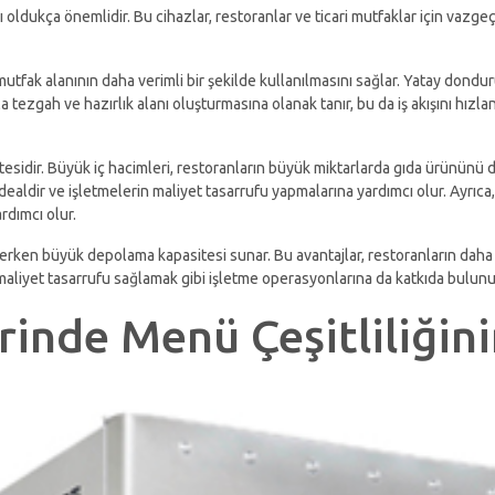
oldukça önemlidir. Bu cihazlar, restoranlar ve ticari mutfaklar için vazge
mutfak alanının daha verimli bir şekilde kullanılmasını sağlar. Yatay dondu
zla tezgah ve hazırlık alanı oluşturmasına olanak tanır, bu da iş akışını hı
esidir. Büyük iç hacimleri, restoranların büyük miktarlarda gıda ürününü d
ealdir ve işletmelerin maliyet tasarrufu yapmalarına yardımcı olur. Ayrıca,
rdımcı olur.
rken büyük depolama kapasitesi sunar. Bu avantajlar, restoranların daha 
maliyet tasarrufu sağlamak gibi işletme operasyonlarına da katkıda bulunur
rinde Menü Çeşitliliğin