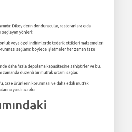
nımıdır. Dikey derin dondurucular, restoranlara gıda
 sağlayan yönleri:
nluk veya özel indirimlerde tedarik ettikleri malzemeleri
korunması sağlanır, böylece işletmeler her zaman taze
esinde daha fazla depolama kapasitesine sahiptirler ve bu,
nı zamanda düzenli bir mutfak ortamı sağlar.
ufu, taze ürünlerin korunması ve daha etkili mutfak
alarına yardımcı olur.
ımındaki