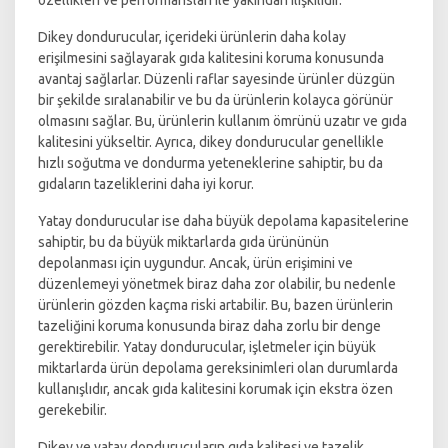
Dikey dondurucular, içerideki ürünlerin daha kolay
erişilmesini sağlayarak gıda kalitesini koruma konusunda
avantaj sağlarlar. Düzenli raflar sayesinde ürünler düzgün
bir şekilde sıralanabilir ve bu da ürünlerin kolayca görünür
olmasını sağlar. Bu, ürünlerin kullanım ömrünü uzatır ve gıda
kalitesini yükseltir. Ayrıca, dikey dondurucular genellikle
hızlı soğutma ve dondurma yeteneklerine sahiptir, bu da
gıdaların tazeliklerini daha iyi korur.
Yatay dondurucular ise daha büyük depolama kapasitelerine
sahiptir, bu da büyük miktarlarda gıda ürününün
depolanması için uygundur. Ancak, ürün erişimini ve
düzenlemeyi yönetmek biraz daha zor olabilir, bu nedenle
ürünlerin gözden kaçma riski artabilir. Bu, bazen ürünlerin
tazeliğini koruma konusunda biraz daha zorlu bir denge
gerektirebilir. Yatay dondurucular, işletmeler için büyük
miktarlarda ürün depolama gereksinimleri olan durumlarda
kullanışlıdır, ancak gıda kalitesini korumak için ekstra özen
gerekebilir.
Dikey ve yatay dondurucuların gıda kalitesi ve tazelik