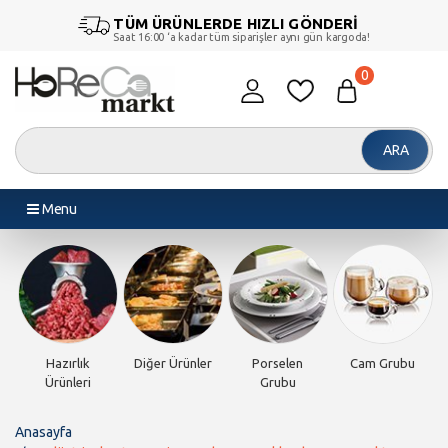
TÜM ÜRÜNLERDE HIZLI GÖNDERİ
Saat 16:00 ‘a kadar tüm siparişler aynı gün kargoda!
0
ARA
Menu
Piliç Makinesi
Döner
Endüstriyel
Endüstriyel
Makineleri
Fırınlar
Pişiriciler
Anasayfa