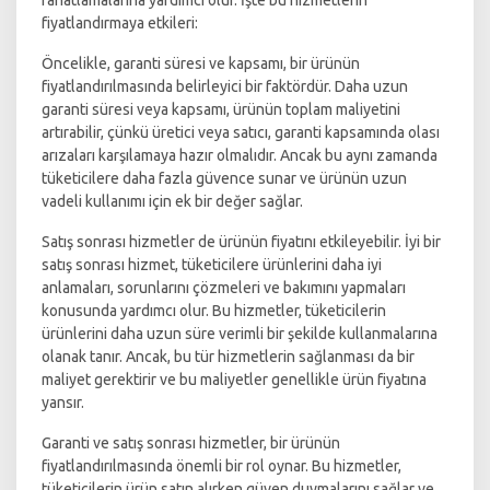
rahatlamalarına yardımcı olur. İşte bu hizmetlerin
fiyatlandırmaya etkileri:
Öncelikle, garanti süresi ve kapsamı, bir ürünün
fiyatlandırılmasında belirleyici bir faktördür. Daha uzun
garanti süresi veya kapsamı, ürünün toplam maliyetini
artırabilir, çünkü üretici veya satıcı, garanti kapsamında olası
arızaları karşılamaya hazır olmalıdır. Ancak bu aynı zamanda
tüketicilere daha fazla güvence sunar ve ürünün uzun
vadeli kullanımı için ek bir değer sağlar.
Satış sonrası hizmetler de ürünün fiyatını etkileyebilir. İyi bir
satış sonrası hizmet, tüketicilere ürünlerini daha iyi
anlamaları, sorunlarını çözmeleri ve bakımını yapmaları
konusunda yardımcı olur. Bu hizmetler, tüketicilerin
ürünlerini daha uzun süre verimli bir şekilde kullanmalarına
olanak tanır. Ancak, bu tür hizmetlerin sağlanması da bir
maliyet gerektirir ve bu maliyetler genellikle ürün fiyatına
yansır.
Garanti ve satış sonrası hizmetler, bir ürünün
fiyatlandırılmasında önemli bir rol oynar. Bu hizmetler,
tüketicilerin ürün satın alırken güven duymalarını sağlar ve