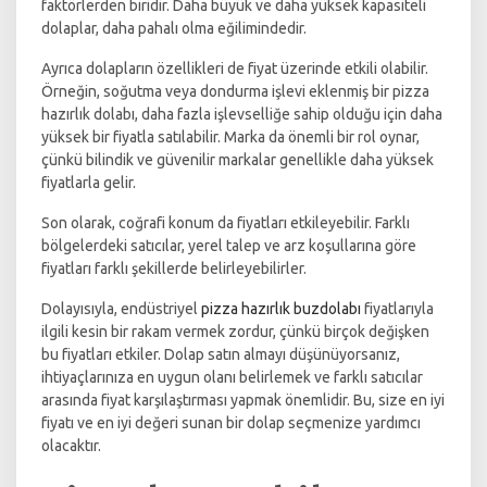
faktörlerden biridir. Daha büyük ve daha yüksek kapasiteli
dolaplar, daha pahalı olma eğilimindedir.
Ayrıca dolapların özellikleri de fiyat üzerinde etkili olabilir.
Örneğin, soğutma veya dondurma işlevi eklenmiş bir pizza
hazırlık dolabı, daha fazla işlevselliğe sahip olduğu için daha
yüksek bir fiyatla satılabilir. Marka da önemli bir rol oynar,
çünkü bilindik ve güvenilir markalar genellikle daha yüksek
fiyatlarla gelir.
Son olarak, coğrafi konum da fiyatları etkileyebilir. Farklı
bölgelerdeki satıcılar, yerel talep ve arz koşullarına göre
fiyatları farklı şekillerde belirleyebilirler.
Dolayısıyla, endüstriyel
pizza hazırlık buzdolabı
fiyatlarıyla
ilgili kesin bir rakam vermek zordur, çünkü birçok değişken
bu fiyatları etkiler. Dolap satın almayı düşünüyorsanız,
ihtiyaçlarınıza en uygun olanı belirlemek ve farklı satıcılar
arasında fiyat karşılaştırması yapmak önemlidir. Bu, size en iyi
fiyatı ve en iyi değeri sunan bir dolap seçmenize yardımcı
olacaktır.