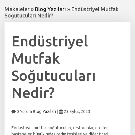
Makaleler »
Blog Yazıları
» Endüstriyel Mutfak
Soğutucuları Nedir?
Endüstriyel
Mutfak
Soğutucuları
Nedir?
0 Yorum
Blog Yazıları
|
23 Eylül, 2023
Endüstriyel mutfak soğutucuları, restoranlar, oteller,
hastaneler, büyük gıda üretim tesisleri ve diğer ticari