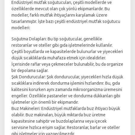
Endüstriyel mutfak soğutucuları, çeşitli modellerde ve
özelliklerde mevcut olan çok yönlü ekipmanlardır. Bu
modeller, farklı mutfak ihtiyaçlarını karşılamak üzere
tasarlanmıştır. İşte bazı çeşitli endüstriyel mutfak soğutucu
modelleri:
Soğutma Dolapları: Bu tip soğutucular, genellikle
restoranlar ve oteller gibi gıda işletmelerinde kullanılır.
Çeşitli boyutlarda ve kapasitelerde bulunurlar ve yiyecekleri
düşük sıcaklıklarda muhafaza etmek için idealdirler.
İçerisinde raflar veya çekmeceler bulunabilir, bu da organize
bir depolama sağlar.
Şok Dondurucular: Şok dondurucular, yiyecekleri hızla düşük
sıcaklıklara indirerek dondurma işlemini hızlandırır. Bu, gıda
kalitesini korurken aynı zamanda mikroorganizma üremesini
engeller. Özellikle pastaneler ve dondurma dükkanları gibi
işletmeler için önemli bir ekipmandır.
Buz Makineleri: Endüstriyel mutfaklarda buz ihtiyacı büyük
olabilir. Buz makinaları, büyük miktarda buz üretme
kapasitesine sahiptir ve buzdolaplarına veya içecek
servisine hızlıca erişim sağlar. Restoranlar, barlar ve oteller
gibi işletmeler için vazgeçilmezdir.