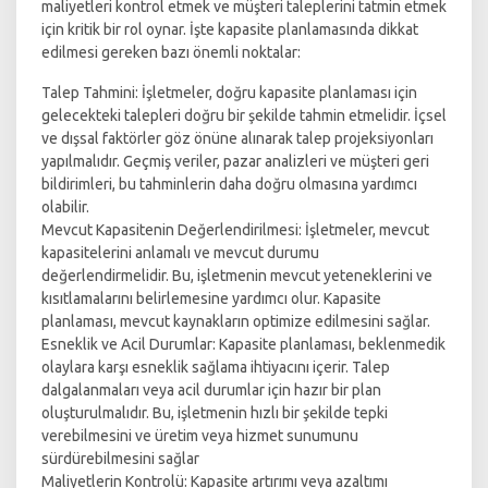
maliyetleri kontrol etmek ve müşteri taleplerini tatmin etmek
için kritik bir rol oynar. İşte kapasite planlamasında dikkat
edilmesi gereken bazı önemli noktalar:
Talep Tahmini: İşletmeler, doğru kapasite planlaması için
gelecekteki talepleri doğru bir şekilde tahmin etmelidir. İçsel
ve dışsal faktörler göz önüne alınarak talep projeksiyonları
yapılmalıdır. Geçmiş veriler, pazar analizleri ve müşteri geri
bildirimleri, bu tahminlerin daha doğru olmasına yardımcı
olabilir.
Mevcut Kapasitenin Değerlendirilmesi: İşletmeler, mevcut
kapasitelerini anlamalı ve mevcut durumu
değerlendirmelidir. Bu, işletmenin mevcut yeteneklerini ve
kısıtlamalarını belirlemesine yardımcı olur. Kapasite
planlaması, mevcut kaynakların optimize edilmesini sağlar.
Esneklik ve Acil Durumlar: Kapasite planlaması, beklenmedik
olaylara karşı esneklik sağlama ihtiyacını içerir. Talep
dalgalanmaları veya acil durumlar için hazır bir plan
oluşturulmalıdır. Bu, işletmenin hızlı bir şekilde tepki
verebilmesini ve üretim veya hizmet sunumunu
sürdürebilmesini sağlar
Maliyetlerin Kontrolü: Kapasite artırımı veya azaltımı