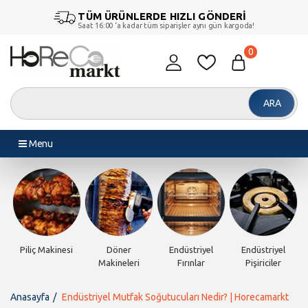
TÜM ÜRÜNLERDE HIZLI GÖNDERİ
Saat 16:00 ‘a kadar tüm siparişler aynı gün kargoda!
0
ARA
Menu
Hazırlık
Diğer Ürünler
Porselen
Cam Grubu
Ürünleri
Grubu
Anasayfa
Endüstriyel Mutfak Soğutucuları Nedir? | Horecamarkt