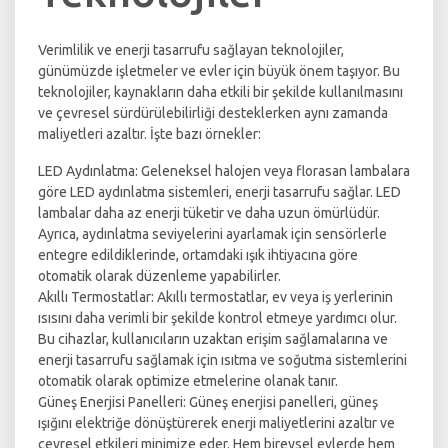
Verimlilik ve enerji tasarrufu sağlayan teknolojiler,
günümüzde işletmeler ve evler için büyük önem taşıyor. Bu
teknolojiler, kaynakların daha etkili bir şekilde kullanılmasını
ve çevresel sürdürülebilirliği desteklerken aynı zamanda
maliyetleri azaltır. İşte bazı örnekler:
LED Aydınlatma: Geleneksel halojen veya florasan lambalara
göre LED aydınlatma sistemleri, enerji tasarrufu sağlar. LED
lambalar daha az enerji tüketir ve daha uzun ömürlüdür.
Ayrıca, aydınlatma seviyelerini ayarlamak için sensörlerle
entegre edildiklerinde, ortamdaki ışık ihtiyacına göre
otomatik olarak düzenleme yapabilirler.
Akıllı Termostatlar: Akıllı termostatlar, ev veya iş yerlerinin
ısısını daha verimli bir şekilde kontrol etmeye yardımcı olur.
Bu cihazlar, kullanıcıların uzaktan erişim sağlamalarına ve
enerji tasarrufu sağlamak için ısıtma ve soğutma sistemlerini
otomatik olarak optimize etmelerine olanak tanır.
Güneş Enerjisi Panelleri: Güneş enerjisi panelleri, güneş
ışığını elektriğe dönüştürerek enerji maliyetlerini azaltır ve
çevresel etkileri minimize eder. Hem bireysel evlerde hem