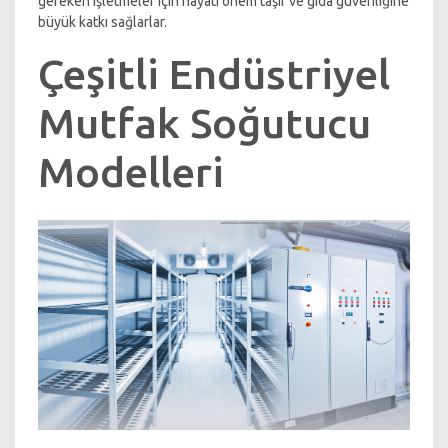
gereken işletmeler için hayati önem taşır ve gıda güvenliğine
büyük katkı sağlarlar.
Çeşitli Endüstriyel
Mutfak Soğutucu
Modelleri