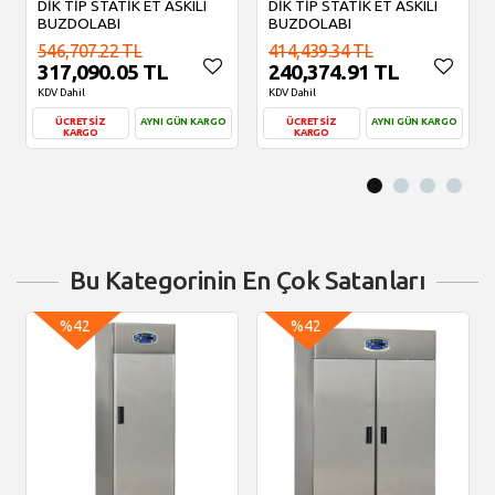
DİK TİP STATİK ET ASKILI
DİK TİP STATİK ET ASKILI
BUZDOLABI
BUZDOLABI
546,707.22 TL
414,439.34 TL
317,090.05 TL
240,374.91 TL
KDV Dahil
KDV Dahil
ÜCRETSİZ
AYNI GÜN KARGO
ÜCRETSİZ
AYNI GÜN KARGO
KARGO
KARGO
Sepete Ekle
Sepete Ekle
Bu Kategorinin En Çok Satanları
%42
%42