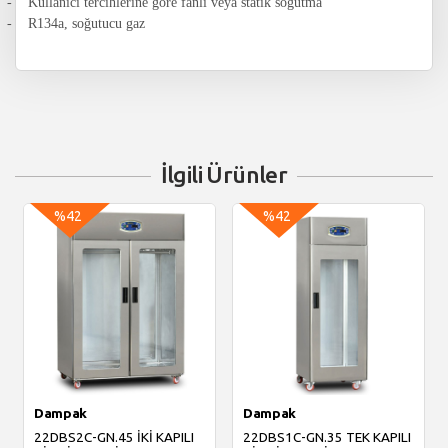
-
Kullanıcı tercihlerine göre fanlı veya statik soğutma
-
R134a, soğutucu gaz
İlgili Ürünler
%42
%42
Dampak
Dampak
22DBS2C-GN.45 İKİ KAPILI
22DBS1C-GN.35 TEK KAPILI