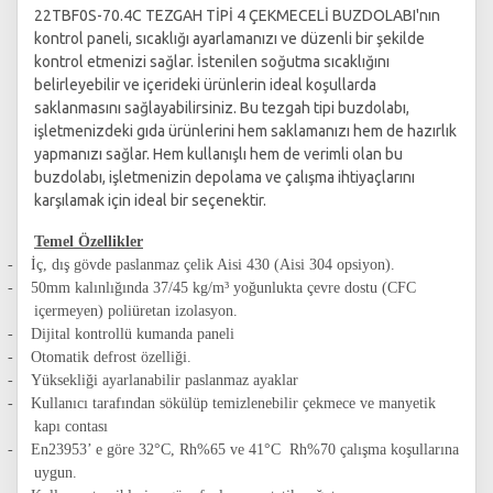
22TBF0S-70.4C TEZGAH TİPİ 4 ÇEKMECELİ BUZDOLABI'nın
kontrol paneli, sıcaklığı ayarlamanızı ve düzenli bir şekilde
kontrol etmenizi sağlar. İstenilen soğutma sıcaklığını
belirleyebilir ve içerideki ürünlerin ideal koşullarda
saklanmasını sağlayabilirsiniz. Bu tezgah tipi buzdolabı,
işletmenizdeki gıda ürünlerini hem saklamanızı hem de hazırlık
yapmanızı sağlar. Hem kullanışlı hem de verimli olan bu
buzdolabı, işletmenizin depolama ve çalışma ihtiyaçlarını
karşılamak için ideal bir seçenektir.
Temel Özellikler
-
İç, dış gövde paslanmaz çelik Aisi 430 (Aisi 304 opsiyon).
-
50mm kalınlığında 37/45 kg/m³ yoğunlukta çevre dostu (CFC
içermeyen) poliüretan izolasyon.
-
Dijital kontrollü kumanda paneli
-
Otomatik defrost özelliği.
-
Yüksekliği ayarlanabilir paslanmaz ayaklar
-
Kullanıcı tarafından sökülüp temizlenebilir çekmece ve manyetik
kapı contası
-
En23953’ e göre 32°C, Rh%65 ve 41°C Rh%70 çalışma koşullarına
uygun.