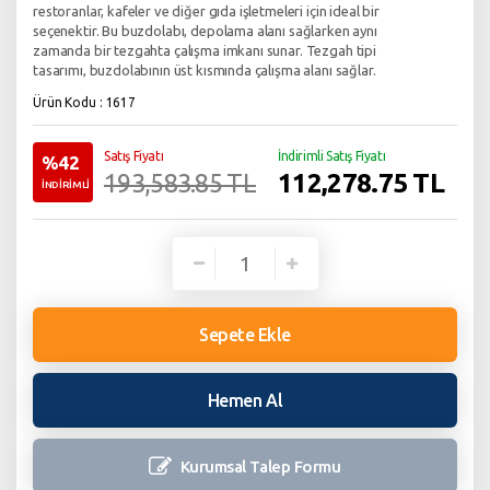
restoranlar, kafeler ve diğer gıda işletmeleri için ideal bir
seçenektir. Bu buzdolabı, depolama alanı sağlarken aynı
zamanda bir tezgahta çalışma imkanı sunar. Tezgah tipi
tasarımı, buzdolabının üst kısmında çalışma alanı sağlar.
Ürün Kodu : 1617
Satış Fiyatı
İndirimli Satış Fiyatı
%42
112,278.75
TL
193,583.85 TL
İNDİRİMLİ
Sepete Ekle
Hemen Al
Kurumsal Talep
Formu