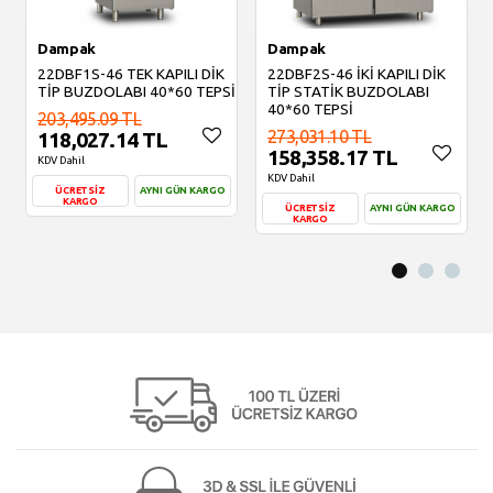
Dampak
Dampak
22DBF1S-46 TEK KAPILI DİK
22DBF2S-46 İKİ KAPILI DİK
TİP BUZDOLABI 40*60 TEPSİ
TİP STATİK BUZDOLABI
40*60 TEPSİ
203,495.09 TL
273,031.10 TL
118,027.14 TL
158,358.17 TL
KDV Dahil
KDV Dahil
ÜCRETSİZ
AYNI GÜN KARGO
KARGO
ÜCRETSİZ
AYNI GÜN KARGO
KARGO
Sepete Ekle
Sepete Ekle